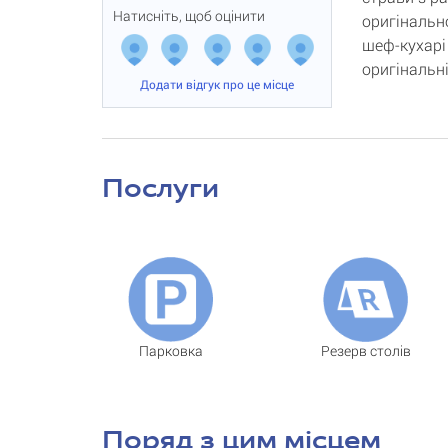
Натисніть, щоб оцінити
оригінальн
шеф-кухарі
оригінальні
Додати відгук про це місце
Послуги
Парковка
Резерв столів
Поряд з цим місцем