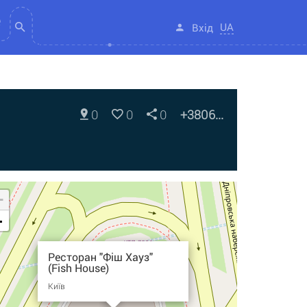
UA
Вхід
0
0
0
+3806...
+
-
Ресторан "Фіш Хауз"
(Fish House)
Київ