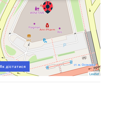
Як дістатися
Leaflet