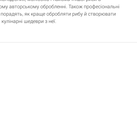
ому авторському обробленні. Також професіональні
 порадять, як краще обробляти рибу й створювати
 кулінарні шедеври з неї.