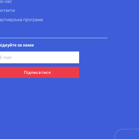
ро нас
онтакти
артнерська програма
лідкуйте за нами
Підписатися