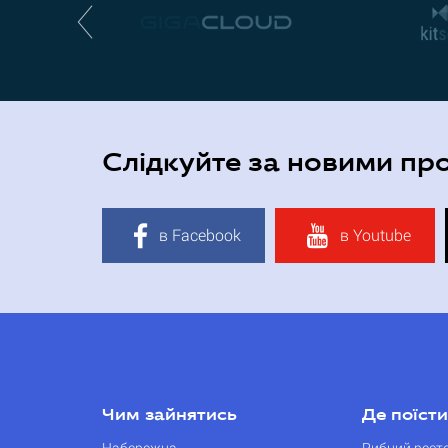
Слідкуйте за новими пр
в Facebook
в Youtube
Чим зайнятись
Де поїсти
Набережна
Рибний рест