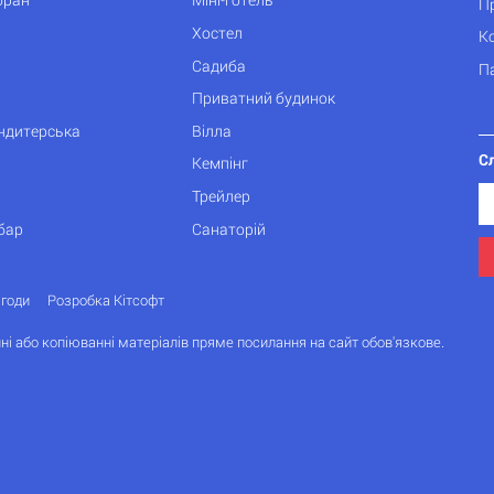
П
Хостел
К
Садиба
П
Приватний будинок
ондитерська
Вілла
С
Кемпінг
Трейлер
бар
Санаторій
згоди
Розробка Кітсофт
ні або копіюванні матеріалів пряме посилання на сайт обов'язкове.