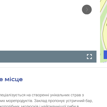
е місце
еціалізується на створенні унікальних страв з
них морепродуктів. Заклад пропонує устричний бар,
акоподібних, молюсків і найсмачнішої риби в