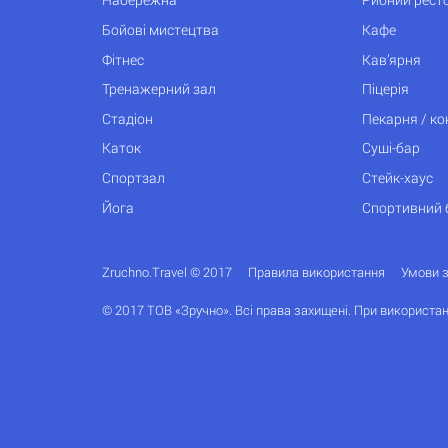
Бойові мистецтва
Кафе
Фітнес
Кав’ярня
Тренажерний зал
Піцерія
Стадіон
Пекарня / к
Каток
Суші-бар
Спортзал
Стейк-хаус
Йога
Спортивний 
Zruchno.Travel © 2017
Правила використання
Умови 
© 2017 ТОВ «Зручно». Всі права захищені. При використан