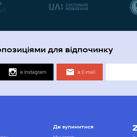
опозиціями для відпочинку
в Instagram
в E-mail
Де зупинитися
оран
Міні-готель