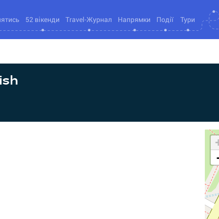
нятись
52 вікенди
Travel-Журнал
Напрямки
Події
Тури
ish