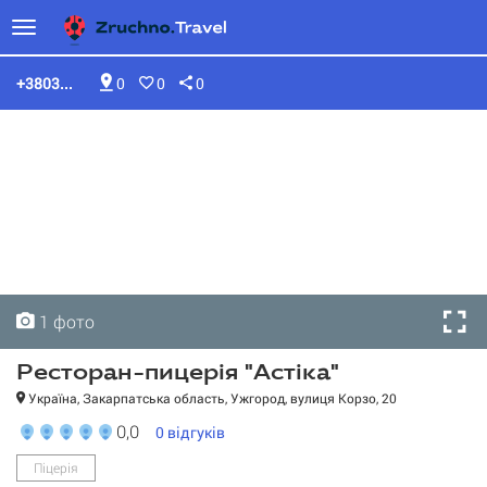
+3803...
0
0
0
1 фото
Ресторан-пицерія "Астіка"
Україна, Закарпатська область, Ужгород, вулиця Корзо, 20
0,0
0
відгуків
Ресторан-пицерія
Піцерія
"Астіка"