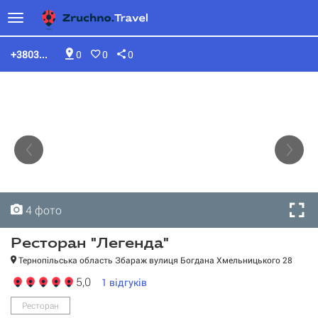
+3803...
0
0
0
4 фото
4 фото
4 фото
4 фото
Ресторан "Легенда"
Тернопільська область Збараж вулиця Богдана Хмельницького 28
5,0
1
відгуків
Ресторан "Легенда"
Ресторан