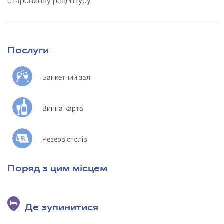
старовинну рецептуру.
Послуги
Банкетний зал
Винна карта
Резерв столів
Поряд з цим місцем
Де зупинитися