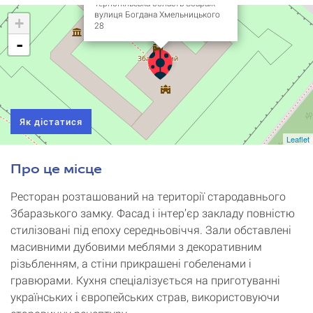
Тернопільська область Збараж
вулиця Богдана Хмельницького
+
28
-
Як дістатися
Leaflet
Про це місце
Ресторан розташований на території стародавнього
Збаразького замку. Фасад і інтер’єр закладу повністю
стилізовані під епоху середньовіччя. Зали обставлені
масивними дубовими меблями з декоративним
різьбленням, а стіни прикрашені гобеленами і
гравюрами. Кухня спеціалізується на приготуванні
українських і європейських страв, використовуючи