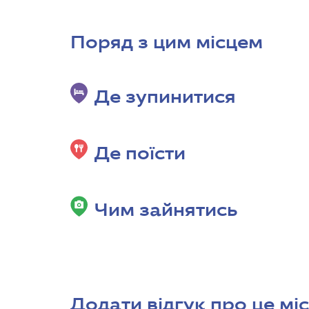
Поряд з цим місцем
Де зупинитися
Де поїсти
Чим зайнятись
Додати відгук про це мі