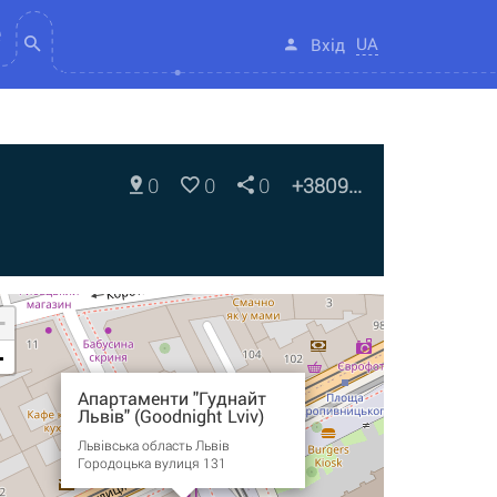
UA
Вхід
0
0
0
+3809...
+
-
Апартаменти "Гуднайт
Львів" (Goodnight Lviv)
Львівська область Львів
Городоцька вулиця 131