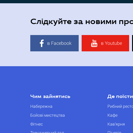
Слідкуйте за новими пр
в Facebook
в Youtube
Чим зайнятись
Де поїсти
Набережна
Рибний рест
Бойові мистецтва
Кафе
Фітнес
Кав’ярня
Тренажерний зал
Піцерія