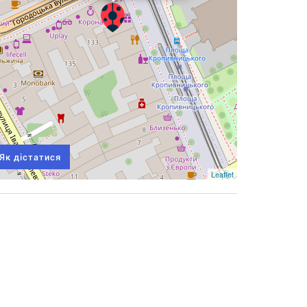
Як дістатися
Leaflet