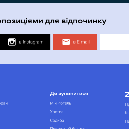
опозиціями для відпочинку
в Instagram
в E-mail
Де зупинитися
оран
Міні-готель
П
Хостел
К
Садиба
П
Приватний будинок