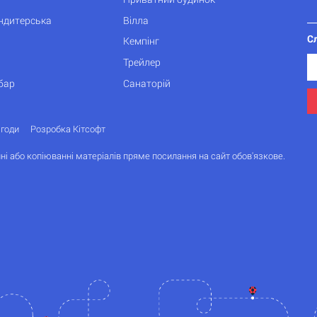
ондитерська
Вілла
С
Кемпінг
Трейлер
бар
Санаторій
згоди
Розробка Кітсофт
ні або копіюванні матеріалів пряме посилання на сайт обов'язкове.