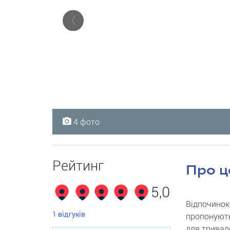
4 фото
4 фото
4 фото
4 фото
Рейтинг
Про ц
5,0
Відпочинок
1
відгуків
пропонують
для тривал