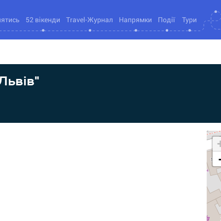
нятись
52 вікенди
Travel-Журнал
Напрямки
Події
Тури
Львів"