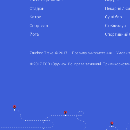
Стадіон
Пекарня / к
Каток
Суші-бар
Спортзал
Стейк-хаус
Йога
Спортивний 
Zruchno.Travel © 2017
Правила використання
Умови 
© 2017 ТОВ «Зручно». Всі права захищені. При використан