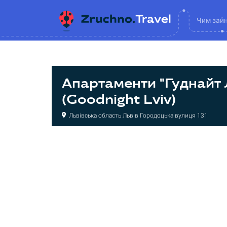
Чим зай
Апартаменти "Гуднайт 
(Goodnight Lviv)
Львівська область Львів Городоцька вулиця 131
Готель
Готель
Готель
Готель
Апартаменти
Апартаменти
Апартаменти
Апартаменти