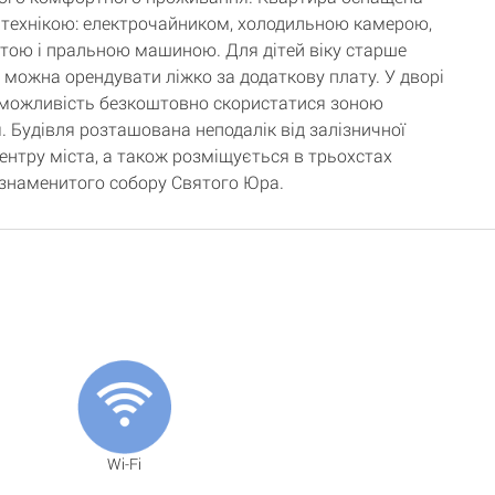
технікою: електрочайником, холодильною камерою,
тою і пральною машиною. Для дітей віку старше
в можна орендувати ліжко за додаткову плату. У дворі
можливість безкоштовно скористатися зоною
. Будівля розташована неподалік від залізничної
центру міста, а також розміщується в трьохстах
 знаменитого собору Святого Юра.
Wi-Fi