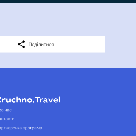
Поділитися
ро нас
онтакти
артнерська програма