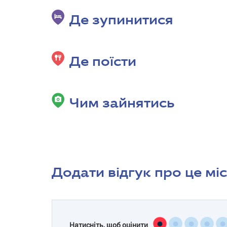
Де зупинитися
Де поїсти
Чим зайнятись
Додати відгук про це мі
Натисніть, щоб оцінити