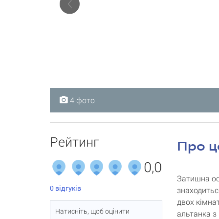
4 фото
4 фото
4 фото
4 фото
Рейтинг
Про ц
0,0
Затишна ос
0
відгуків
знаходиться
двох кімнат
Натисніть, щоб оцінити
альтанка з