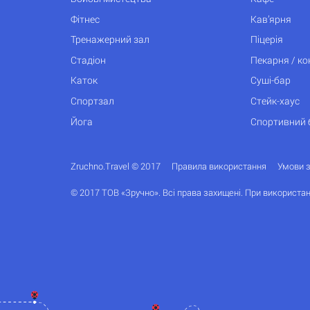
Фітнес
Кав’ярня
Тренажерний зал
Піцерія
Стадіон
Пекарня / к
Каток
Суші-бар
Спортзал
Стейк-хаус
Йога
Спортивний 
Zruchno.Travel © 2017
Правила використання
Умови 
© 2017 ТОВ «Зручно». Всі права захищені. При використан