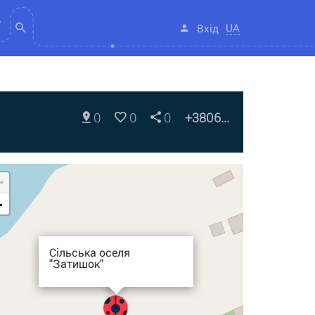
UA
Вхід
0
0
0
+3806...
+
-
Сільська оселя
"Затишок"