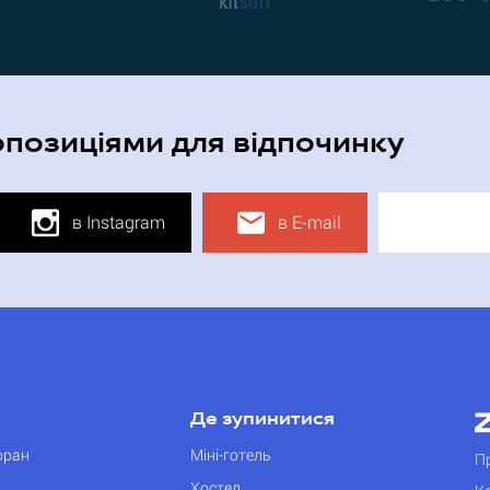
опозиціями для відпочинку
в Instagram
в E-mail
Де зупинитися
оран
Міні-готель
П
Хостел