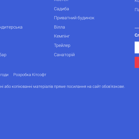
К
Садиба
П
Приватний будинок
ондитерська
Вілла
С
Кемпінг
Трейлер
бар
Санаторій
згоди
Розробка Кітсофт
ні або копіюванні матеріалів пряме посилання на сайт обов'язкове.