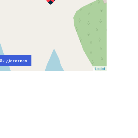
Як дістатися
Leaflet