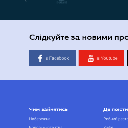
Слідкуйте за новими пр
в Facebook
в Youtube
Чим зайнятись
Де поїсти
Набережна
Рибний рест
Бойові мистецтва
Кафе