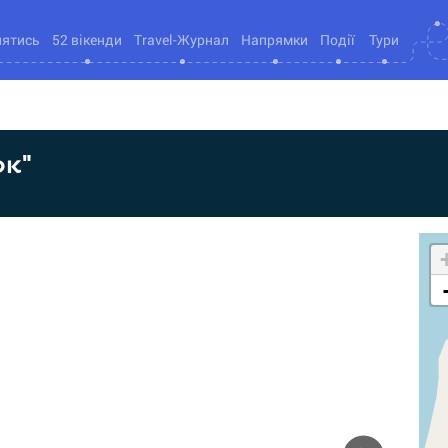
нятись
52 вікенди
Travel-Журнал
Напрямки
Події
Тури
ок"