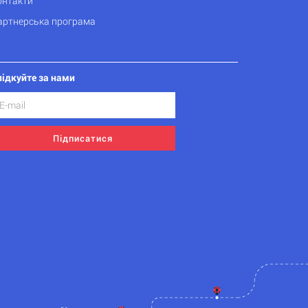
онтакти
артнерська програма
лідкуйте за нами
Підписатися