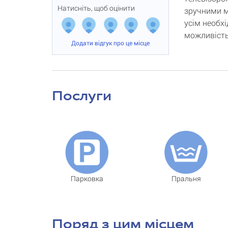
Натисніть, щоб оцінити
зручними м
усім необх
можливість
Додати відгук про це місце
Послуги
Парковка
Пральня
Поряд з цим місцем