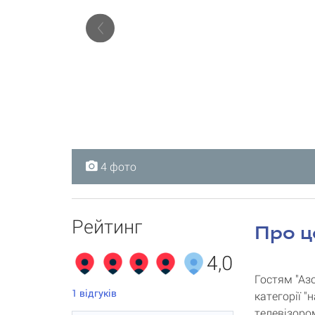
4 фото
4 фото
4 фото
4 фото
Рейтинг
Про ц
4,0
Гостям "Аз
1
відгуків
категорії 
телевізоро