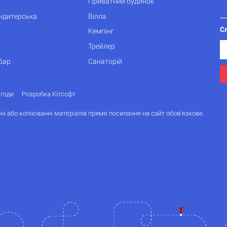
Приватний будинок
ондитерська
Вілла
С
Кемпінг
Трейлер
бар
Санаторій
згоди
Розробка Кітсофт
ні або копіюванні матеріалів пряме посилання на сайт обов'язкове.