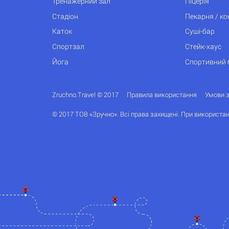
Тренажерний зал
Піцерія
Стадіон
Пекарня / к
Каток
Суші-бар
Спортзал
Стейк-хаус
Йога
Спортивний 
Zruchno.Travel © 2017
Правила використання
Умови 
© 2017 ТОВ «Зручно». Всі права захищені. При використан