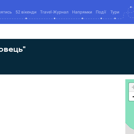
нятись
52 вікенди
Travel-Журнал
Напрямки
Події
Тури
овець"