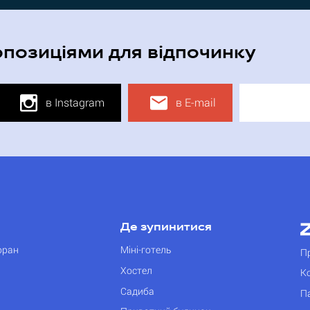
опозиціями для відпочинку
в Instagram
в E-mail
Де зупинитися
оран
Міні-готель
П
Хостел
К
Садиба
П