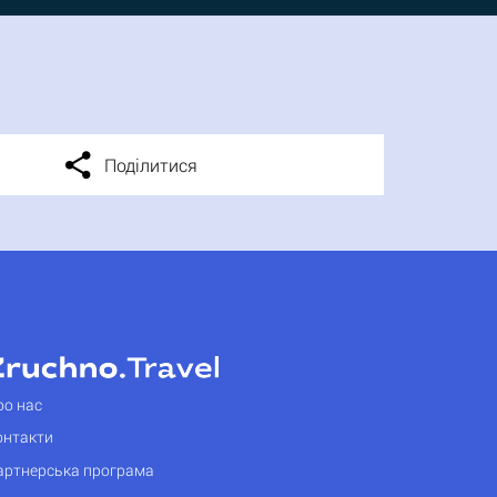
Поділитися
ро нас
онтакти
артнерська програма