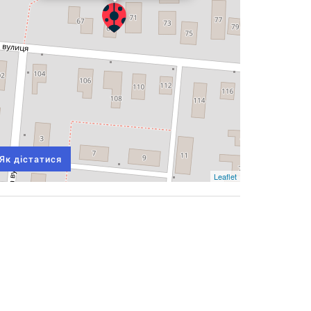
Як дістатися
Leaflet