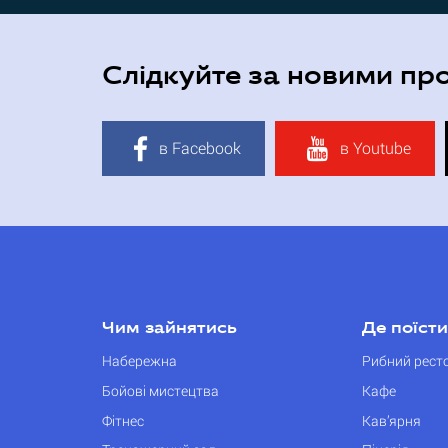
Слідкуйте за новими пр
в Facebook
в Youtube
Чим зайнятись
Де поїсти
Набережна
Рибний рест
Бойові мистецтва
Кафе
Фітнес
Кав’ярня