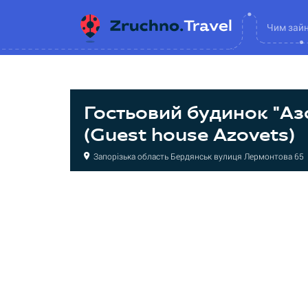
Чим зай
Гостьовий будинок "Аз
(Guest house Azovets)
Запорізька область Бердянськ вулиця Лермонтова 65
Міні-готель
Міні-готель
Міні-готель
Міні-готель