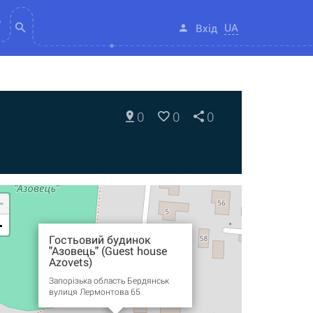
UA
Вхід
0
0
0
+
-
Гостьовий будинок
"Азовець" (Guest house
Azovets)
Запорізька область Бердянськ
вулиця Лермонтова 65