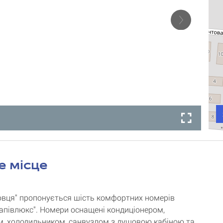
е місце
овця" пропонується шість комфортних номерів
"напівлюкс". Номери оснащені кондиціонером,
м, холодильником, санвузлом з душовою кабіною та