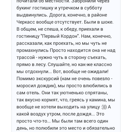
почитали об местности. Забронили через
букинг гостишку и утречком в субботу
выдвинулись. Дорога, конечно, в районе
Черкасс вообще отсутствует. Были в шоке.
В общем, не спеша, к обеду, приехали в
гостиницу "Первый Кордон". Нам, конечно,
рассказали, как проехать, но мы чуть не
промахнулись Просто находится она не над
трассой - нужно чуть в сторону съехать,
прямо в лесу. Слушайте, но как-же классно
мы отдохнули... Вот, вообще не ожидали!
Помимо экскурсий (нам не очень повезло -
моросил дождик), мы просто влюбились в
сам отель. Они так уютненько спрятаны,
так вкусно кормят, что, греясь у камина, мы
вообще не хотели выходить на улицу :))) А
какой воздух утром, после дождя... Это
просто что-то... Мы были там всего один
день, но полюбили это место и обязательно