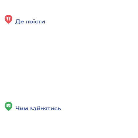
Де поїсти
Чим зайнятись