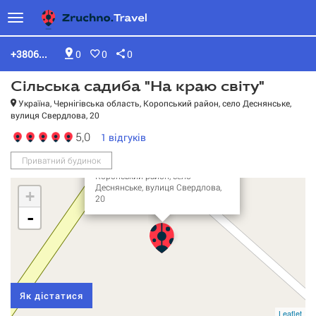
+3806...
0
0
0
Сільська садиба "На краю світу"
Україна, Чернігівська область, Коропський район, село Деснянське,
вулиця Свердлова, 20
Сільська садиба "На
5,0
1
відгуків
краю світу"
Приватний будинок
Україна, Чернігівська область,
Коропський район, село
Деснянське, вулиця Свердлова,
+
20
-
Як дістатися
Leaflet