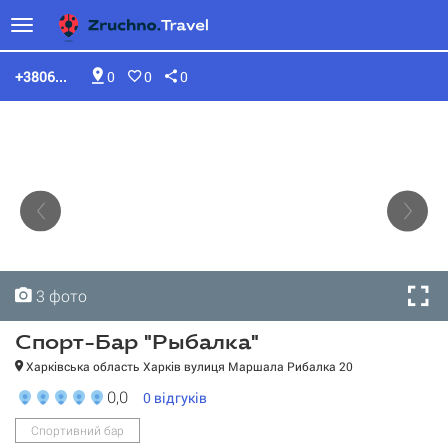
+3806...
0
0
0
3 фото
3 фото
3 фото
Спорт-Бар "Рыбалка"
Харківська область Харків вулиця Маршала Рибалка 20
0,0
0
відгуків
Спортивний бар
Спорт-Бар "Рыбалка"