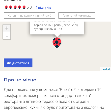
Бреч (від 730 грн)
5,0
4
відгуків
туристично-готельний
комплекс
Катання на конях / кінний клуб
Готельний комплекс
Україна, Чернігівська область,
Корюківський район, село Бреч,
+
вулиця Шкільна, 15А
-
Як дістатися
Leaflet
Про це місце
Для проживання у комплексі "Бреч" є 9 котеджів і 19
комфортних номерів, класів стандарт і люкс. У
ресторані з літньою терасою подають страви
європейської кухні, які було приготовано з екологічно