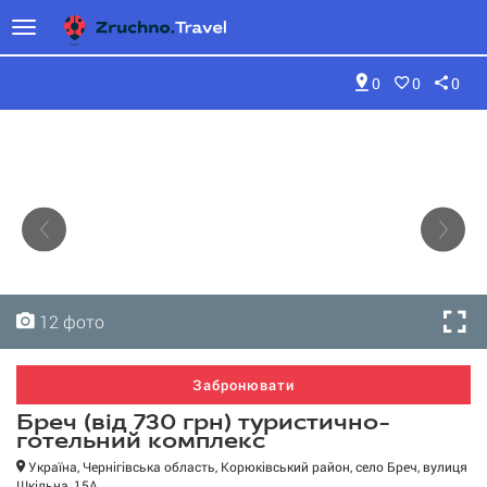
0
0
0
12 фото
12 фото
12 фото
12 фото
12 фото
12 фото
12 фото
12 фото
12 фото
12 фото
12 фото
12 фото
Забронювати
Бреч (від 730 грн) туристично-
готельний комплекс
Україна, Чернігівська область, Корюківський район, село Бреч, вулиця
Шкільна, 15А