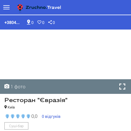
+3804...
0
0
0
1 фото
Ресторан "Євразія"
Київ
0,0
0
відгуків
Суші-бар