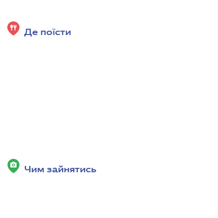
Де поїсти
Чим зайнятись