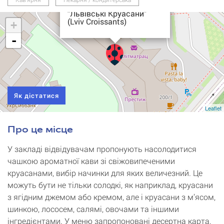
Пекарня-кав’ярня
"Львівські Круасани"
(Lviv Croissants)
+
-
Як дістатися
Leaflet
Про це місце
У закладі відвідувачам пропонують насолодитися
чашкою ароматної кави зі свіжовипеченими
круасанами, вибір начинки для яких величезний. Це
можуть бути не тільки солодкі, як наприклад, круасани
з ягідним джемом або кремом, але і круасани з м’ясом,
шинкою, лососем, салямі, овочами та іншими
інгредієнтами. У меню запропоновані десертна карта,