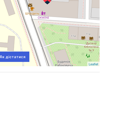
Як дістатися
Leaflet