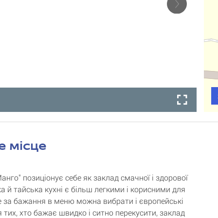
е місце
анго" позиціонує себе як заклад смачної і здорової
ка й тайська кухні є більш легкими і корисними для
е за бажання в меню можна вибрати і європейські
 тих, хто бажає швидко і ситно перекусити, заклад