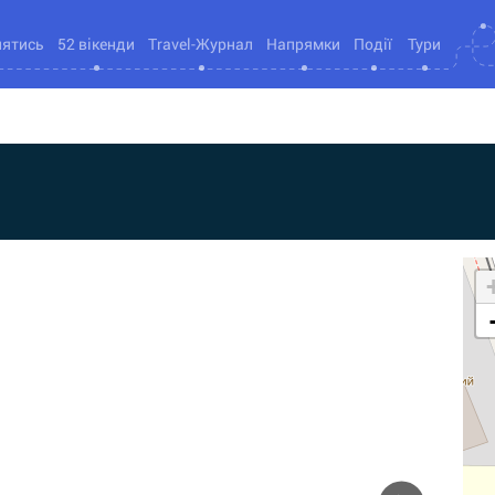
нятись
52 вікенди
Travel-Журнал
Напрямки
Події
Тури