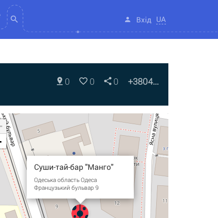
UA
Вхід
0
0
0
+3804...
+
-
Суши-тай-бар "Манго"
Одеська область Одеса
Французький бульвар 9