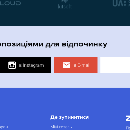
опозиціями для відпочинку
в Instagram
в E-mail
Де зупинитися
оран
Міні-готель
П