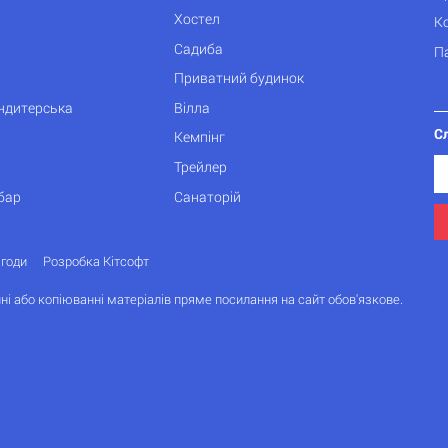
Хостел
К
Садиба
П
Приватний будинок
ондитерська
Вілла
С
Кемпінг
Трейлер
бар
Санаторій
згоди
Розробка Кітсофт
ні або копіюванні матеріалів пряме посилання на сайт обов'язкове.