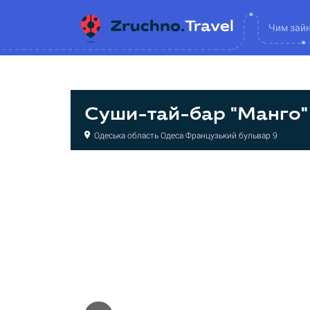
Чим зай
Суши-тай-бар "Манго"
Одеська область Одеса Французький бульвар 9
Суші-бар
Суші-бар
Суші-бар
Суші-бар