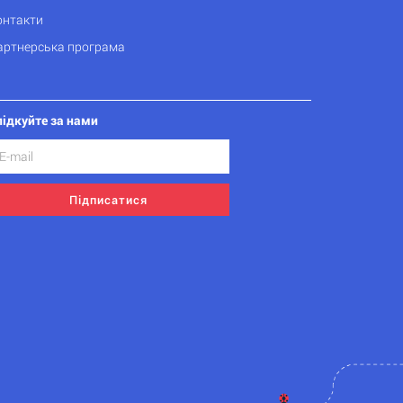
онтакти
артнерська програма
лідкуйте за нами
Підписатися