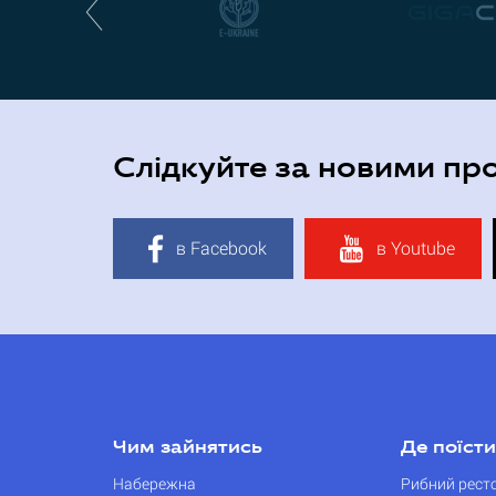
Слідкуйте за новими пр
в Facebook
в Youtube
Чим зайнятись
Де поїсти
Набережна
Рибний рест