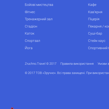
Бойові мистецтва
Кафе
Фітнес
Кав’ярня
Тренажерний зал
Піцерія
Стадіон
Пекарня / к
Каток
Суші-бар
Спортзал
Стейк-хаус
Йога
Спортивний 
Zruchno.Travel © 2017
Правила використання
Умови 
© 2017 ТОВ «Зручно». Всі права захищені. При використан