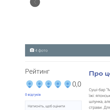
4 фото
4 фото
4 фото
4 фото
Рейтинг
Про ц
0,0
Суші-бар "М
0
відгуків
їжі: японсь
шлунка, ал
Натисніть, щоб оцінити
страви. Для