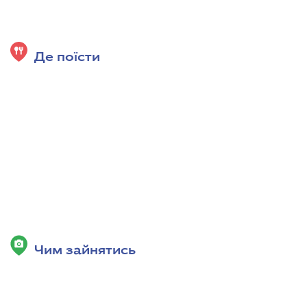
Де поїсти
Чим зайнятись