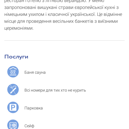
ресторан готелю з літньою верандою. У меню
запропоновані вишукані страви європейської кухні з
німецьким ухилом і класичної української. Це відмінне
місце для проведення весільних банкетів з виїзними
церемоніями.
Послуги
Баня сауна
Всі номери для тих хто не курить
Парковка
Сейф