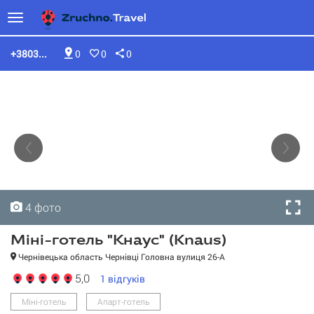
+3803...
0
0
0
4 фото
4 фото
4 фото
4 фото
Міні-готель "Кнаус" (Knaus)
Чернівецька область Чернівці Головна вулиця 26-А
5,0
1
відгуків
Міні-готель "Кнаус"
Міні-готель
Апарт-готель
(Knaus)