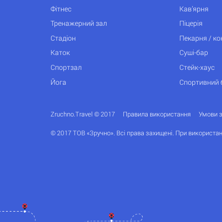
Фітнес
Кав’ярня
Тренажерний зал
Піцерія
Стадіон
Пекарня / к
Каток
Суші-бар
Спортзал
Стейк-хаус
Йога
Спортивний 
Zruchno.Travel © 2017
Правила використання
Умови 
© 2017 ТОВ «Зручно». Всі права захищені. При використан