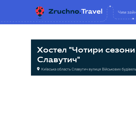
Чим зай
Хостел "Чотири сезони
Славутич"
Київська область Славутич вулиця Військових будівель
Хостел
Хостел
Хостел
Хостел