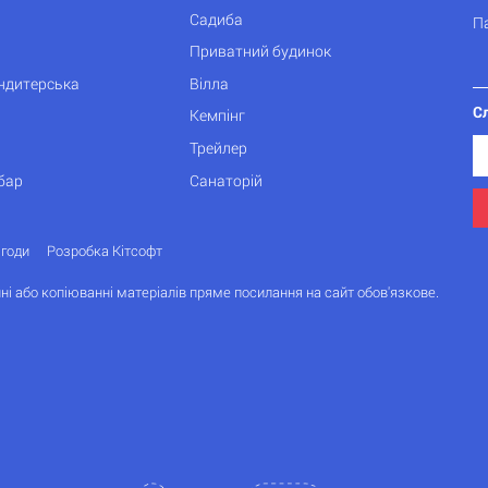
Садиба
П
Приватний будинок
ондитерська
Вілла
С
Кемпінг
Трейлер
бар
Санаторій
згоди
Розробка Кітсофт
ні або копіюванні матеріалів пряме посилання на сайт обов'язкове.