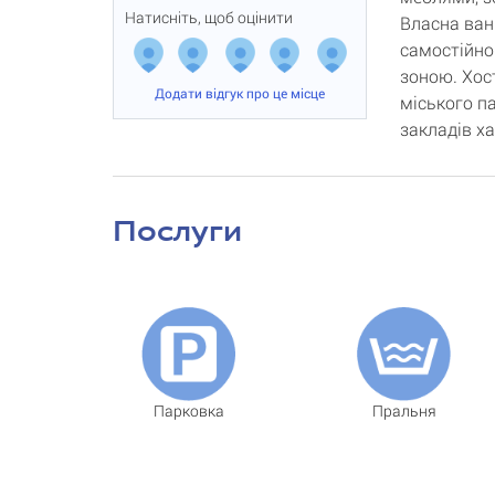
Натисніть, щоб оцінити
Власна ван
самостійно
зоною. Хос
Додати відгук про це місце
міського па
закладів х
Послуги
Парковка
Пральня