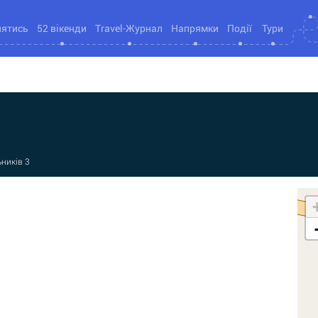
нятись
52 вікенди
Travel-Журнал
Напрямки
Події
Тури
ників 3