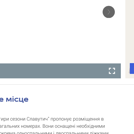
е місце
тири сезони Славутич" пропонує розміщення в
загальних номерах. Вони оснащені необхідними
окрема односпальними і двоспальними ліжками.