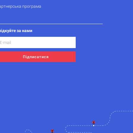
артнерська програма
лідкуйте за нами
Підписатися