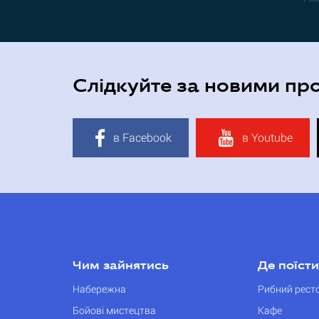
Слідкуйте за новими пр
в Facebook
в Youtube
Чим зайнятись
Де поїсти
Набережна
Рибний рест
Бойові мистецтва
Кафе