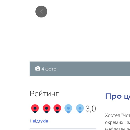
4 фото
4 фото
4 фото
4 фото
Рейтинг
Про ц
3,0
Хостел "Чо
1
відгуків
окремих і 
меблями, з