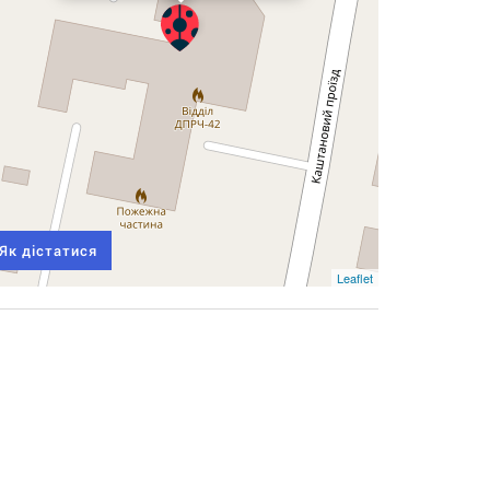
Як дістатися
Leaflet