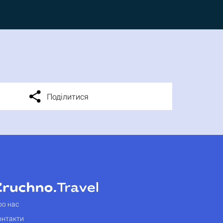
Поділитися
ро нас
онтакти