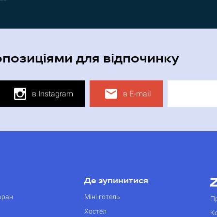
опозиціями для відпочинку
в Instagram
в E-mail
Де зупинитися
оран
Міні-готель
П
Хостел
К