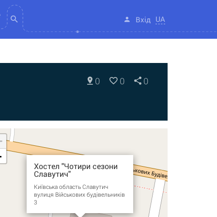
UA
Вхід
0
0
0
+
-
Хостел "Чотири сезони
Славутич"
Київська область Славутич
вулиця Військових будівельників
3