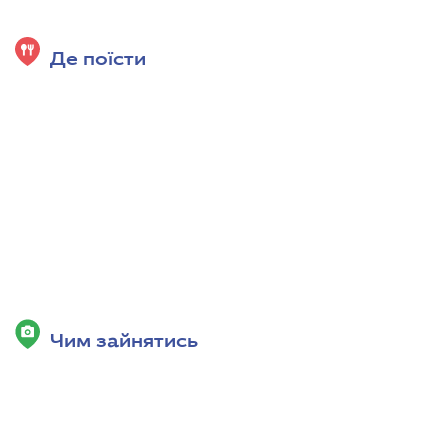
Де поїсти
Чим зайнятись