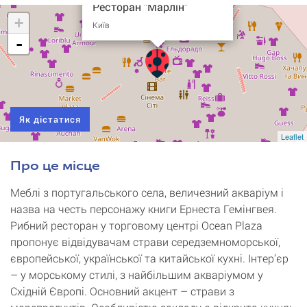
Ресторан "Марлін"
+
Київ
-
Як дістатися
Leaflet
Про це місце
Меблі з португальського села, величезний акваріум і
назва на честь персонажу книги Ернеста Гемінгвея.
Рибний ресторан у торговому центрі Ocean Plaza
пропонує відвідувачам страви середземноморської,
європейської, української та китайської кухні. Інтер’єр
– у морському стилі, з найбільшим акваріумом у
Східній Європі. Основний акцент – страви з