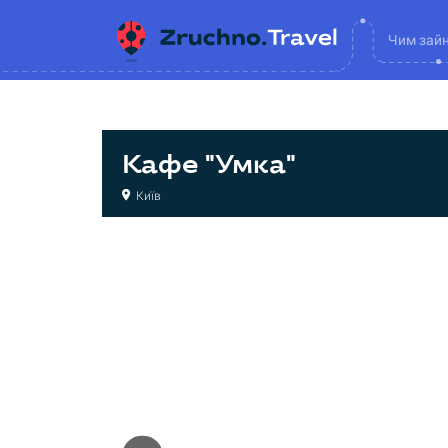
Чим зай
Кафе "Умка"
Київ
Кафе
Кафе
Кафе
Кафе