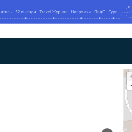
нятись
52 вікенди
Travel-Журнал
Напрямки
Події
Тури