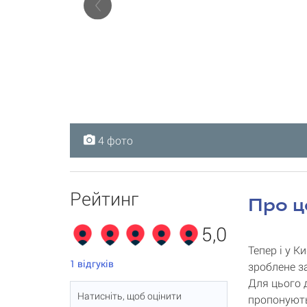
4 фото
4 фото
4 фото
4 фото
Рейтинг
Про ц
5,0
Тепер і у 
1
відгуків
зроблене з
Для цього 
Натисніть, щоб оцінити
пропонують