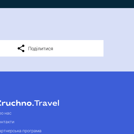
Поділитися
ро нас
онтакти
артнерська програма