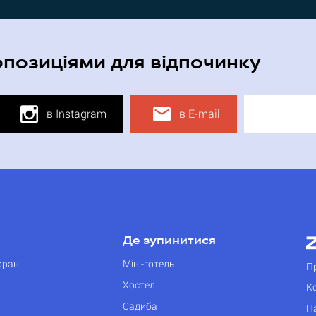
опозиціями для відпочинку
в Instagram
в E-mail
Де зупинитися
оран
Міні-готель
П
Хостел
К
Садиба
П