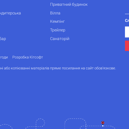
Приватний будинок
ондитерська
Вілла
С
Кемпінг
Трейлер
бар
Санаторій
згоди
Розробка Кітсофт
ні або копіюванні матеріалів пряме посилання на сайт обов'язкове.