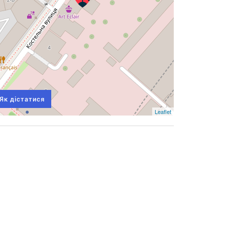
Як дістатися
Leaflet