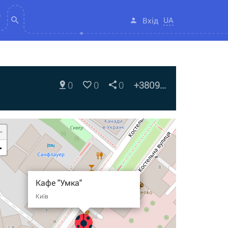
UA
Вхід
0
0
0
+3809...
+
-
Кафе "Умка"
Київ