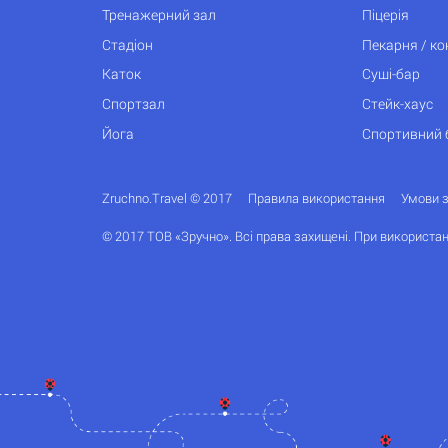
Тренажерний зал
Піцерія
Стадіон
Пекарня / к
Каток
Суші-бар
Спортзал
Стейк-хаус
Йога
Спортивний 
Zruchno.Travel © 2017
Правила використання
Умови 
© 2017 ТОВ «Зручно». Всі права захищені. При використан