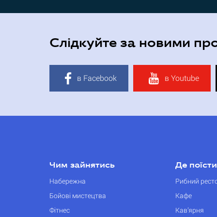
Слідкуйте за новими пр
в Facebook
в Youtube
Чим зайнятись
Де поїсти
Набережна
Рибний рест
Бойові мистецтва
Кафе
Фітнес
Кав’ярня