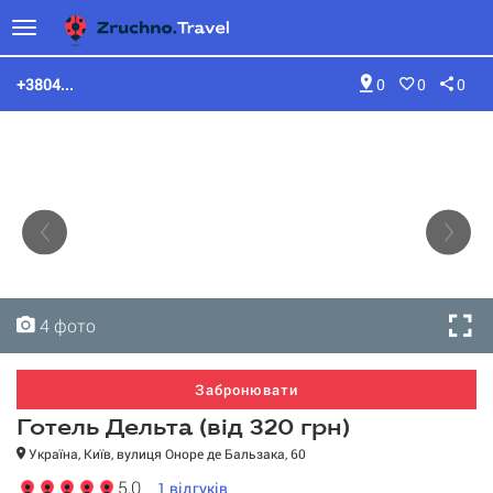
+3804...
0
0
0
4 фото
4 фото
4 фото
4 фото
Забронювати
Готель Дельта (від 320 грн)
Україна, Київ, вулиця Оноре де Бальзака, 60
5,0
1
відгуків