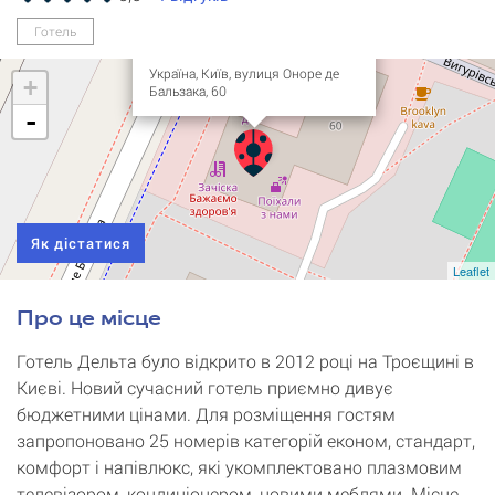
Готель Дельта (від 320
Готель
грн)
Україна, Київ, вулиця Оноре де
+
Бальзака, 60
-
Як дістатися
Leaflet
Про це місце
Готель Дельта було відкрито в 2012 році на Троєщині в
Києві. Новий сучасний готель приємно дивує
бюджетними цінами. Для розміщення гостям
запропоновано 25 номерів категорій економ, стандарт,
комфорт і напівлюкс, які укомплектовано плазмовим
телевізором, кондиціонером, новими меблями. Місце