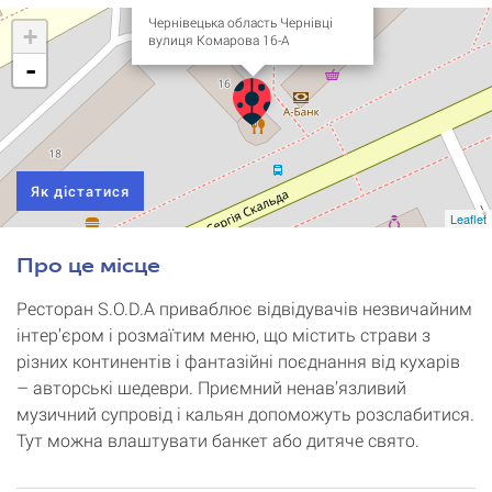
Чернівецька область Чернівці
+
вулиця Комарова 16-А
-
Як дістатися
Leaflet
Про це місце
Ресторан S.O.D.A приваблює відвідувачів незвичайним
інтер’єром і розмаїтим меню, що містить страви з
різних континентів і фантазійні поєднання від кухарів
– авторські шедеври. Приємний ненав’язливий
музичний супровід і кальян допоможуть розслабитися.
Тут можна влаштувати банкет або дитяче свято.