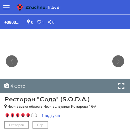
+3803...
0
1
0
4 фото
4 фото
4 фото
4 фото
Ресторан "Сода" (S.O.D.A.)
Чернівецька область Чернівці вулиця Комарова 16-А
5,0
1
відгуків
Ресторан "Сода"
Ресторан
Бар
(S.O.D.A.)