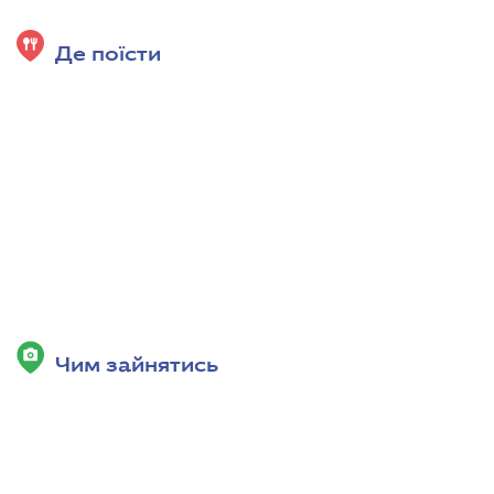
Де поїсти
Чим зайнятись