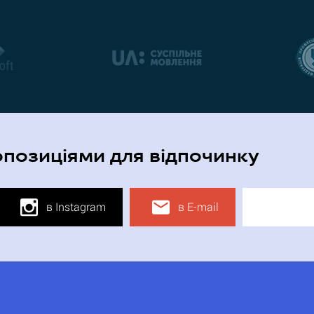
опозиціями для відпочинку
в Instagram
в E-mail