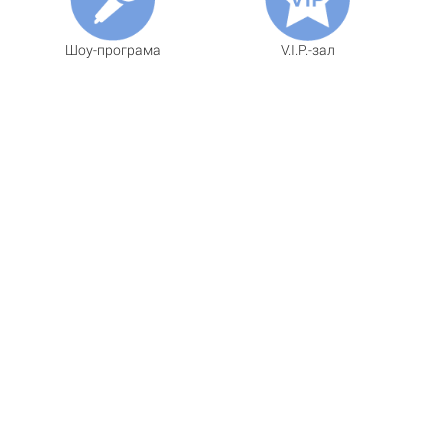
Шоу-програма
V.I.P.-зал