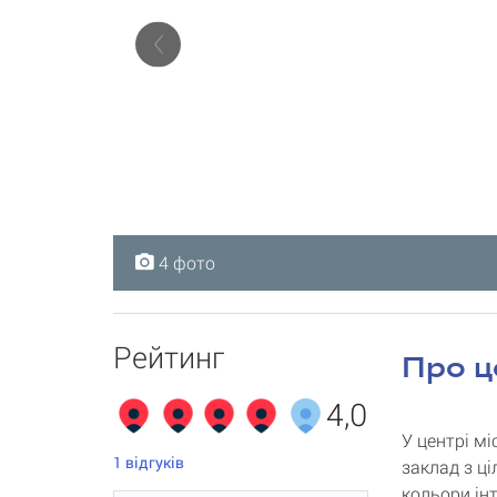
4 фото
4 фото
4 фото
4 фото
Рейтинг
Про ц
4,0
У центрі м
1
відгуків
заклад з ці
кольори ін