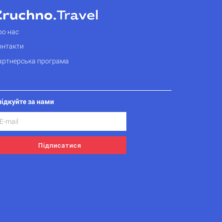
ро нас
онтакти
артнерська програма
лідкуйте за нами
Підписатися