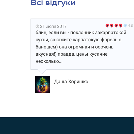
Всі відгуки
4.0
21 июля 2017
блин, если вы - поклонник закарпатской
кухни, закажите карпатскую форель с
баношем) она огромная и ооочень
вкусная!) правда, цены кусачие
несколько...
Даша Хоришко