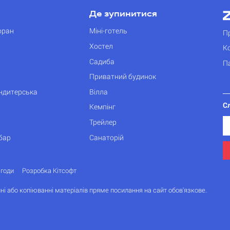
Де зупинитися
оран
Міні-готель
П
Хостел
К
Садиба
П
Приватний будинок
ондитерська
Вілла
С
Кемпінг
Трейлер
бар
Санаторій
згоди
Розробка Кітсофт
ні або копіюванні матеріалів пряме посилання на сайт обов'язкове.