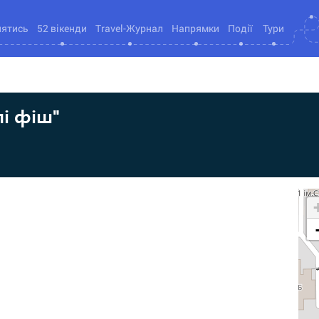
нятись
52 вікенди
Travel-Журнал
Напрямки
Події
Тури
і фіш"