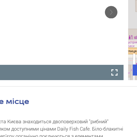
е місце
іста Києва знаходиться двоповерховий "рибний"
лком доступними цінами Daily Fish Cafe. Біло-блакитні
тер’єру органічно поєднуються з елементами