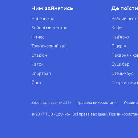
Чим зайнятись
Де поїсти
Набережна
Рибний рест
Бойові мистецтва
Кафе
Фітнес
Кав’ярня
Тренажерний зал
Піцерія
Стадіон
Пекарня / к
Каток
Суші-бар
Спортзал
Стейк-хаус
Йога
Спортивний 
Zruchno.Travel © 2017
Правила використання
Умови 
© 2017 ТОВ «Зручно». Всі права захищені. При використан