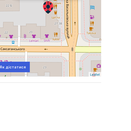
Як дістатися
Leaflet