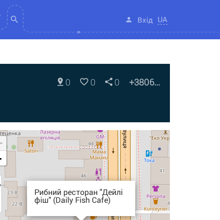
UA
Вхід
0
0
0
+3806...
+
-
Рибний ресторан "Дейлі
фіш" (Daily Fish Cafe)