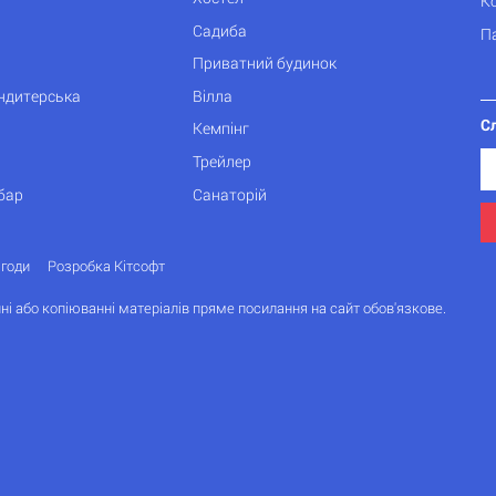
К
Садиба
П
Приватний будинок
ондитерська
Вілла
С
Кемпінг
Трейлер
бар
Санаторій
згоди
Розробка Кітсофт
ні або копіюванні матеріалів пряме посилання на сайт обов'язкове.