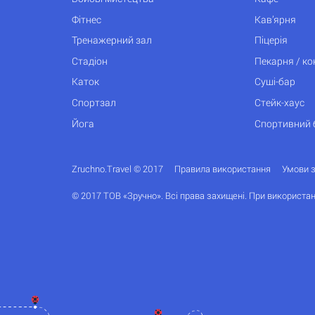
Фітнес
Кав’ярня
Тренажерний зал
Піцерія
Стадіон
Пекарня / к
Каток
Суші-бар
Спортзал
Стейк-хаус
Йога
Спортивний 
Zruchno.Travel © 2017
Правила використання
Умови 
© 2017 ТОВ «Зручно». Всі права захищені. При використан