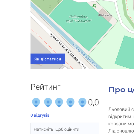
Як дістатися
Рейтинг
Про ц
0,0
Льодовий с
0
відгуків
відкритим 
ковзани мо
Натисніть, щоб оцінити
Лід оновлю