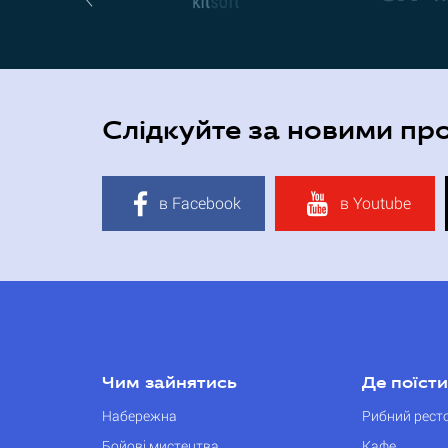
Слідкуйте за новими пр
в Facebook
в Youtube
Чим зайнятись
Де поїсти
Набережна
Рибний рест
Бойові мистецтва
Кафе