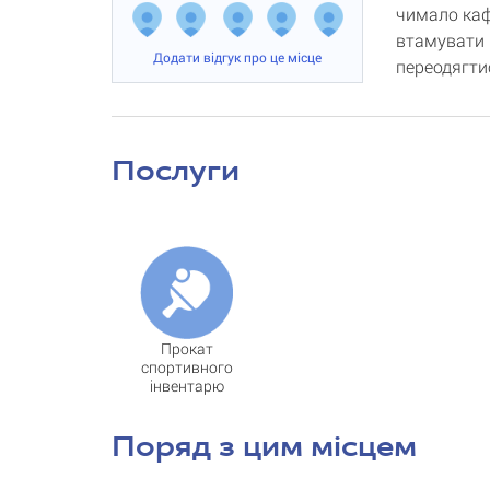
чимало кафе
втамувати 
Додати відгук про це місце
переодягтис
Послуги
Прокат
спортивного
інвентарю
Поряд з цим місцем