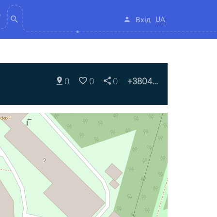
UA
Вхід
0
0
0
+3804...