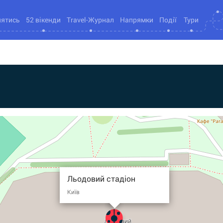
нятись
52 вікенди
Travel-Журнал
Напрямки
Події
Тури
Льодовий стадіон
Київ