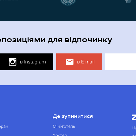
опозиціями для відпочинку
в Instagram
в E-mail
Де зупинитися
оран
Міні-готель
П
Хостел