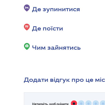
Де зупинитися
Де поїсти
Чим зайнятись
Додати відгук про це мі
Натисніть, щоб оцінити