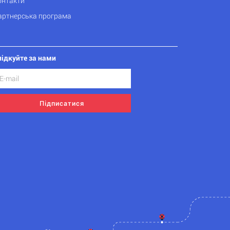
онтакти
артнерська програма
лідкуйте за нами
Підписатися