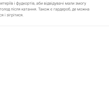
теріїв і фудкортів, аби відвідувачі мали змогу
голод після катання. Також є гардероб, де можна
я і зігрітися.