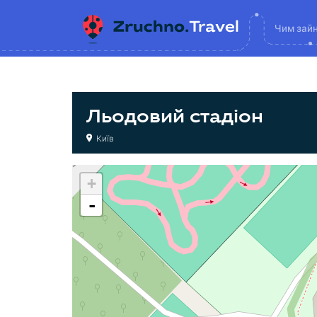
Чим зай
Льодовий стадіон
Київ
+
-