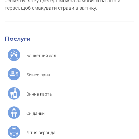
бенкетну. Каву і десерт можна замовити на літній
терасі, щоб смакувати страви в затінку.
Послуги
Банкетний зал
Бізнес-ланч
Винна карта
Сніданки
Літня веранда