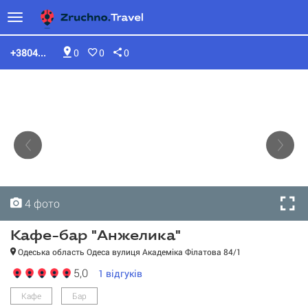
+3804...
0
0
0
4 фото
4 фото
4 фото
4 фото
Кафе-бар "Анжелика"
Одеська область Одеса вулиця Академіка Філатова 84/1
5,0
1
відгуків
Кафе
Бар
Кафе-бар "Анжелика"