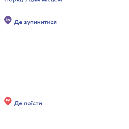
Поряд з цим місцем
Де зупинитися
Де поїсти