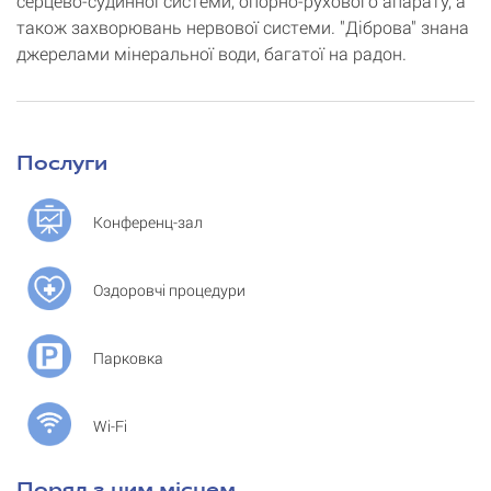
серцево-судинної системи, опорно-рухового апарату, а
також захворювань нервової системи. "Діброва" знана
джерелами мінеральної води, багатої на радон.
Послуги
Конференц-зал
Оздоровчі процедури
Парковка
Wi-Fi