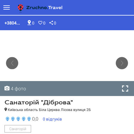
+3804...
0
0
0
4 фото
4 фото
4 фото
4 фото
Cанаторій "Діброва"
Київська область Біла Церква Лісова вулиця 2Б
0,0
0
відгуків
Санаторій
Cанаторій "Діброва"