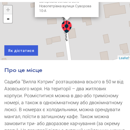
Запорізька область село
Новопетрівка вулиця Суворова
+
10-А
-
Як дістатися
Leaflet
Про це місце
Садиба "Вилла Кэтрин" розташована всього в 50 м від
Азовського моря. На території – два житлових
корпуси. Розміститися можна в дво-або тримісному
номері, а також в однокімнатному або двокімнатному
люксі. В номерах є холодильники, можна орендувати
мангал, поїсти в затишному кафе. Також можна
замовити три- або дворазове харчування (за окрему