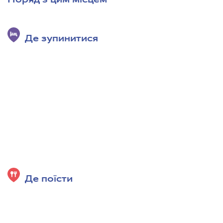
Поряд з цим місцем
Де зупинитися
Де поїсти