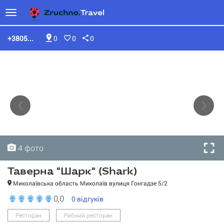
+3805...
0
0
0
4 фото
4 фото
4 фото
4 фото
Таверна "Шарк" (Shark)
Миколаївська область Миколаїв вулиця Гонгадзе 5/2
0,0
0
відгуків
Ресторан
Рибний ресторан
Таверна "Шарк" (Shark)