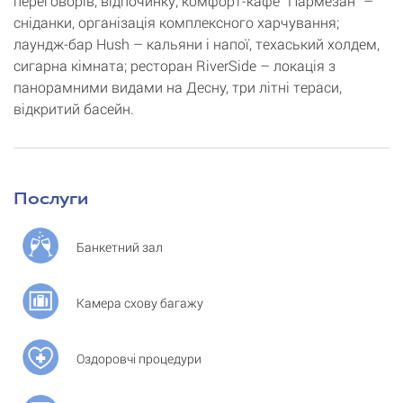
переговорів, відпочинку; комфорт-кафе "Пармезан" –
сніданки, організація комплексного харчування;
лаундж-бар Hush – кальяни і напої, техаський холдем,
сигарна кімната; ресторан RiverSide – локація з
панорамними видами на Десну, три літні тераси,
відкритий басейн.
Послуги
Банкетний зал
Камера схову багажу
Оздоровчі процедури