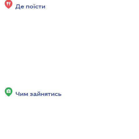
Де поїсти
Чим зайнятись