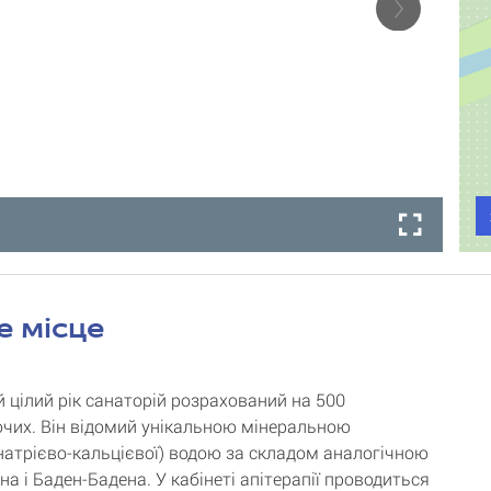
е місце
цілий рік санаторій розрахований на 500
чих. Він відомий унікальною мінеральною
натрієво-кальцієвої) водою за складом аналогічною
а і Баден-Бадена. У кабінеті апітерапії проводиться