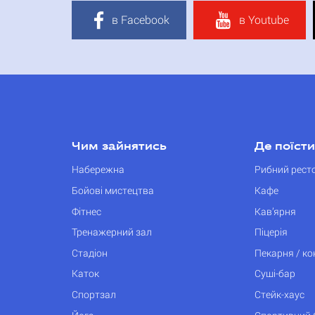
в Facebook
в Youtube
Чим зайнятись
Де поїсти
Набережна
Рибний рест
Бойові мистецтва
Кафе
Фітнес
Кав’ярня
Тренажерний зал
Піцерія
Стадіон
Пекарня / к
Каток
Суші-бар
Спортзал
Стейк-хаус