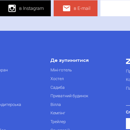
в Instagram
в E-mail
Де зупинитися
оран
Міні-готель
П
Хостел
К
Садиба
П
Приватний будинок
ондитерська
Вілла
С
Кемпінг
Трейлер