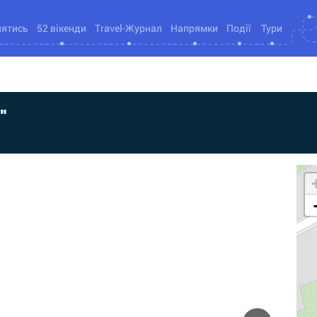
нятись
52 вікенди
Travel-Журнал
Напрямки
Події
Тури
"