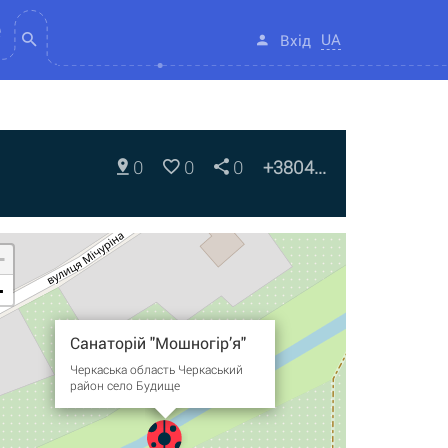
UA
Вхід
0
0
0
+3804...
+
-
Санаторій "Мошногір’я"
Черкаська область Черкаський
район село Будище