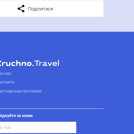
Поділитися
ро нас
онтакти
артнерська програма
лідкуйте за нами