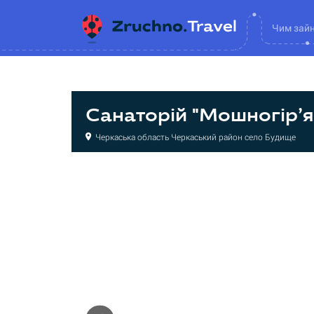
Чим зай
Санаторій "Мошногір’я
Черкаська область Черкаський район село Будище
Санаторій
Санаторій
Санаторій