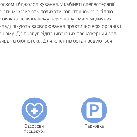
оском і бджололікування, у кабінеті спелеотерапії
ають можливість подихати солотвинською сіллю.
сококваліфікованому персоналу і масі медичних
кладі лікують захворювання практично всіх органів і
анізму. До послуг відпочиваючих тренажерний зал і
ьярд та бібліотека. Для клієнтів організовуються
Оздоровчі
Парковка
процедури