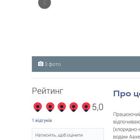
3 фото
3 фото
3 фото
Рейтинг
Про ц
5,0
Працюючий 
1
відгуків
відпочиваю
(хлоридно-
Натисніть, щоб оцінити
водам Аахен