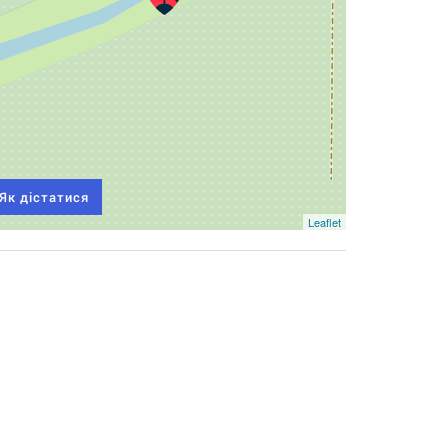
Як дістатися
Leaflet