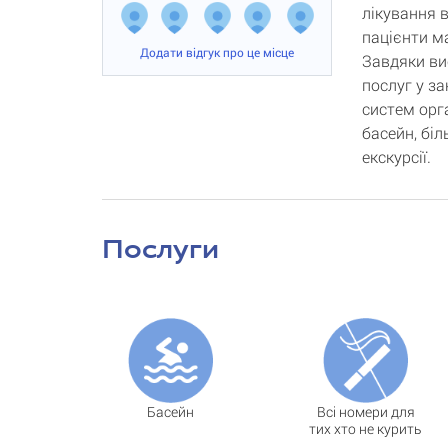
лікування в
пацієнти м
Додати відгук про це місце
Завдяки ви
послуг у за
систем орг
басейн, біл
екскурсії.
Послуги
Басейн
Всі номери для
тих хто не курить