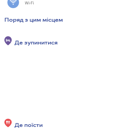
Wi-Fi
Поряд з цим місцем
Де зупинитися
Де поїсти