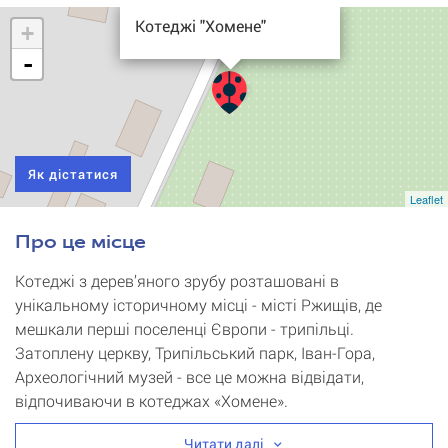
Котеджі "Хомене"
+
-
Як дістатися
Leaflet
Про це місце
Котеджі з дерев’яного зрубу розташовані в
унікальному історичному місці - місті Ржищів, де
мешкали перші поселенці Європи - трипільці.
Затоплену церкву, Трипільський парк, Іван-Гора,
Археологічний музей - все це можна відвідати,
відпочиваючи в котеджах «Хомене».
Читати далі