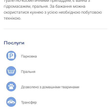
туалетно-косметичними приладдям, є ванна з
гідромасажем, пральня. За бажання можна
скористатися кухнею з усією необхідною побутовою
технікою.
Послуги
Парковка
Пральня
Дозволено з домашніми тваринами
Трансфер