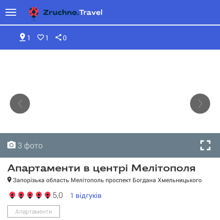
1
1
0
3 фото
3 фото
3 фото
Апартаменти в центрі Мелітополя
Запорізька область Мелітополь проспект Богдана Хмельницького
5,0
1
відгуків
Апартаменти в центрі
Мелітополя
Апартаменти