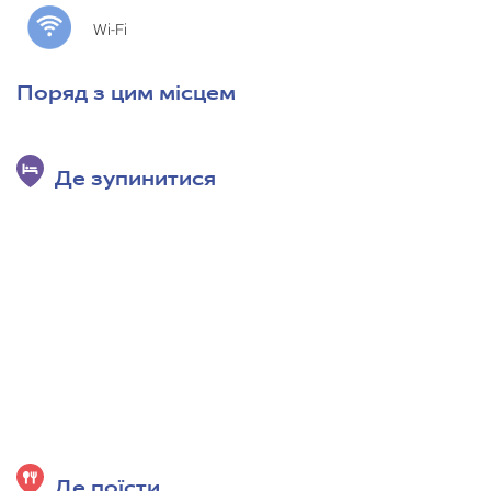
Wi-Fi
Поряд з цим місцем
Де зупинитися
Де поїсти