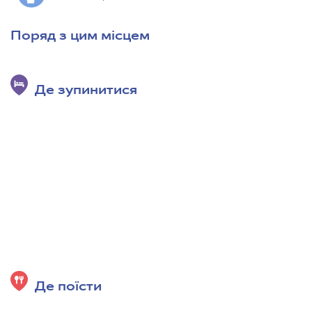
Поряд з цим місцем
Де зупинитися
Де поїсти