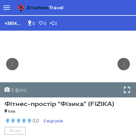
+3804...
0
0
0
3 фото
3 фото
3 фото
Фітнес-простір "Фізика" (FIZIKA)
Київ
0,0
0
відгуків
Фітнес
Фітнес-простір "Фізика"