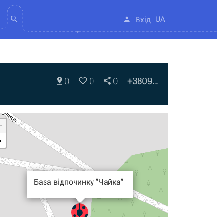
UA
Вхід
0
0
0
+3809...
+
-
База відпочинку "Чайка"