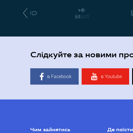
Слідкуйте за новими пр
в Facebook
в Youtube
Чим зайнятись
Де поїсти