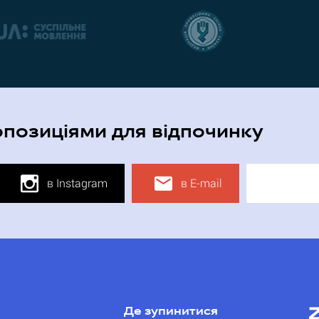
опозиціями для відпочинку
в Instagram
в E-mail
Де зупинитися