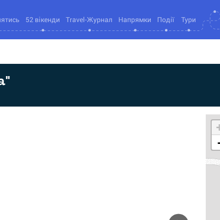
нятись
52 вікенди
Travel-Журнал
Напрямки
Події
Тури
а"