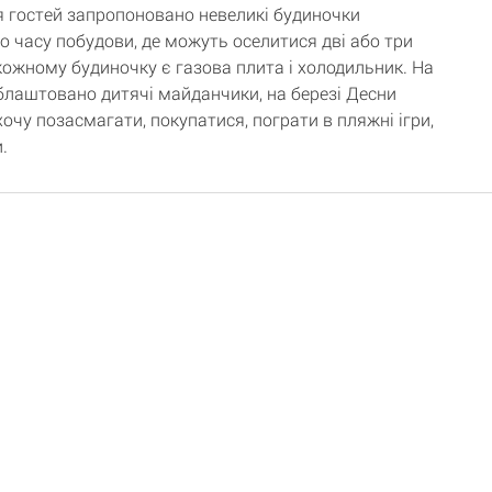
 гостей запропоновано невеликі будиночки
о часу побудови, де можуть оселитися дві або три
кожному будиночку є газова плита і холодильник. На
облаштовано дитячі майданчики, на березі Десни
очу позасмагати, покупатися, пограти в пляжні ігри,
.