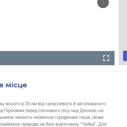
е місце
ку всього в 35 км від галасливого й загазованого
ед Пірновим серед соснового лісу над Десною, на
ьників чекають незвична городянам тиша, свіже
незаймана природа на базі відпочинку "Чайка". Для