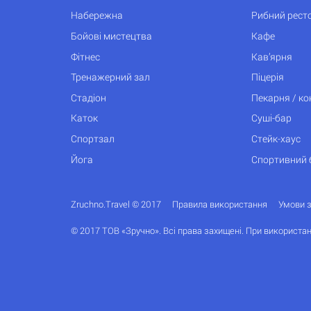
Набережна
Рибний рест
Бойові мистецтва
Кафе
Фітнес
Кав’ярня
Тренажерний зал
Піцерія
Стадіон
Пекарня / к
Каток
Суші-бар
Спортзал
Стейк-хаус
Йога
Спортивний 
Zruchno.Travel © 2017
Правила використання
Умови 
© 2017 ТОВ «Зручно». Всі права захищені. При використан