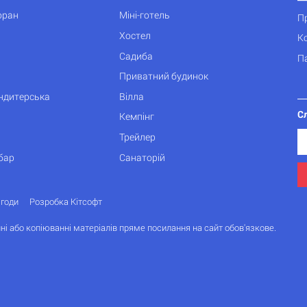
оран
Міні-готель
П
Хостел
К
Садиба
П
Приватний будинок
ондитерська
Вілла
С
Кемпінг
Трейлер
бар
Санаторій
згоди
Розробка Кітсофт
ні або копіюванні матеріалів пряме посилання на сайт обов'язкове.