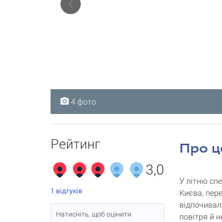
4 фото
4 фото
4 фото
4 фото
Рейтинг
Про ц
3,0
У літню спе
1
відгуків
Києва, пер
відпочивал
Натисніть, щоб оцінити
повітря й 