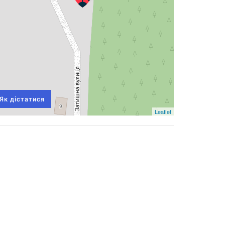
Як дістатися
Leaflet