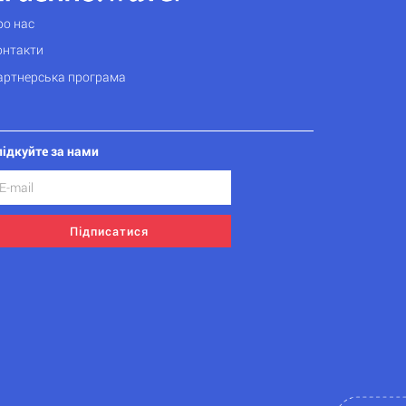
ро нас
онтакти
артнерська програма
лідкуйте за нами
Підписатися