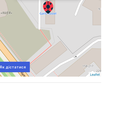
Як дістатися
Leaflet