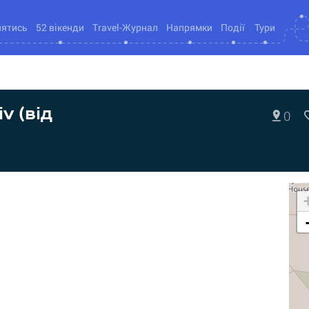
нятись
52 вікенди
Travel-Журнал
Напрямки
Події
Тури
v (від
0