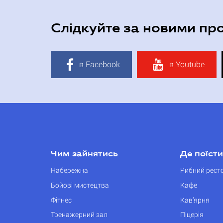
Слідкуйте за новими пр
в Facebook
в Youtube
Чим зайнятись
Де поїсти
Набережна
Рибний рест
Бойові мистецтва
Кафе
Фітнес
Кав’ярня
Тренажерний зал
Піцерія