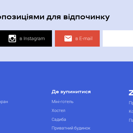
опозиціями для відпочинку
в Instagram
в E-mail
Де зупинитися
оран
Міні-готель
П
Хостел
К
Садиба
П
Приватний будинок