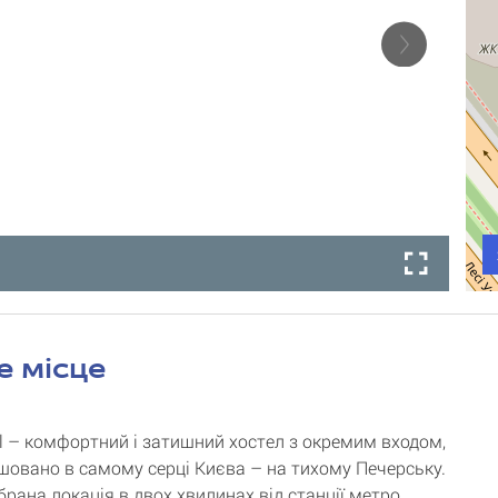
е місце
tel – комфортний і затишний хостел з окремим входом,
шовано в самому серці Києва – на тихому Печерську.
брана локація в двох хвилинах від станції метро