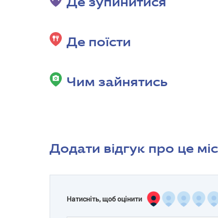
Де зупинитися
Де поїсти
Чим зайнятись
Додати відгук про це мі
Натисніть, щоб оцінити