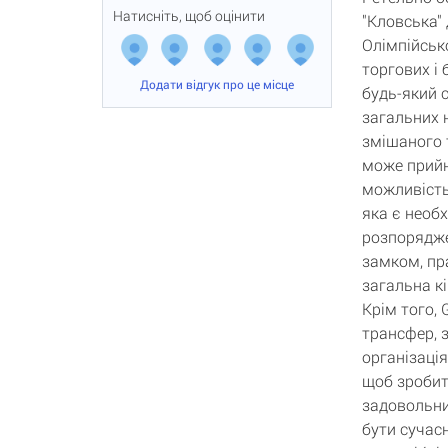
Натисніть, щоб оцінити
"Кловська" 
Олімпійсько
торгових і 
Додати відгук про це місце
будь-який 
загальних н
змішаного 
може прийн
можливість
яка є необ
розпорядже
замком, пра
загальна к
Крім того, 
трансфер, з
організація
щоб зробит
задовольни
бути сучасн