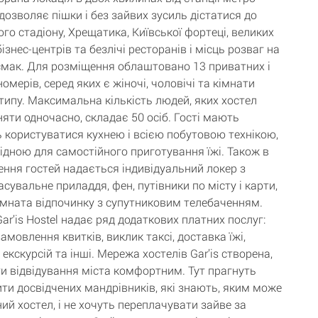
дозволяє пішки і без зайвих зусиль дістатися до
го стадіону, Хрещатика, Київської фортеці, великих
бізнес-центрів та безлічі ресторанів і місць розваг на
смак. Для розміщення облаштовано 13 приватних і
омерів, серед яких є жіночі, чоловічі та кімнати
типу. Максимальна кількість людей, яких хостел
яти одночасно, складає 50 осіб. Гості мають
 користуватися кухнею і всією побутовою технікою,
хідною для самостійного приготування їжі. Також в
ння гостей надається індивідуальний локер з
сувальне приладдя, фен, путівники по місту і карти,
імната відпочинку з супутниковим телебаченням.
Gar’is Hostel надає ряд додаткових платних послуг:
амовлення квитків, виклик таксі, доставка їжі,
 екскурсій та інші. Мережа хостелів Gar’is створена,
и відвідування міста комфортним. Тут прагнуть
ти досвідчених мандрівників, які знають, яким може
ий хостел, і не хочуть переплачувати зайве за