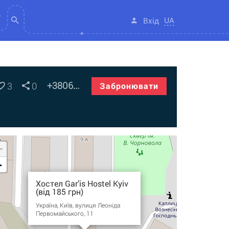
UA
Вхід
+3806...
3
0
Забронювати
+
-
Хостел Gar’is Hostel Kyiv
(від 185 грн)
Україна, Київ, вулиця Леоніда
Первомайського, 11