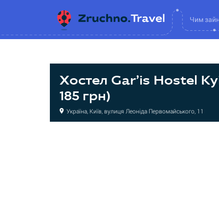
Чим зай
Хостел Gar’is Hostel Kyi
185 грн)
Україна, Київ, вулиця Леоніда Первомайського, 11
Хостел
Хостел
Хостел
Хостел
Хостел
Хостел
Хостел
Хостел
Хостел
Хостел
Хостел
Хостел