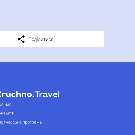
Поділитися
ро нас
онтакти
артнерська програма