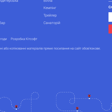
ондитерська
Вілла
С
Кемпінг
Трейлер
бар
Санаторій
згоди
Розробка Кітсофт
ні або копіюванні матеріалів пряме посилання на сайт обов'язкове.