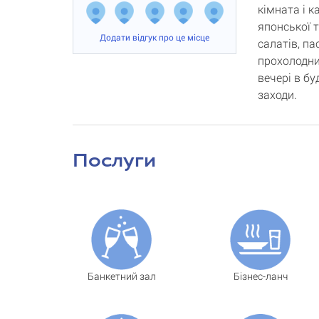
кімната і 
японської т
Додати відгук про це місце
салатів, па
прохолодних
вечері в бу
заходи.
Послуги
Банкетний зал
Бізнес-ланч