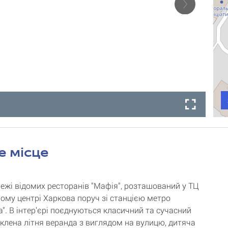
е місце
режі відомих ресторанів "Мафія", розташований у ТЦ
рому центрі Харкова поруч зі станцією метро
а". В інтер’єрі поєднуються класичний та сучасний
асклена літня веранда з виглядом на вулицю, дитяча