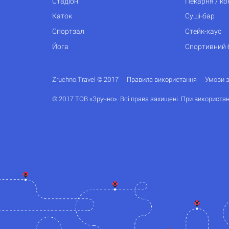
Стадіон
Пекарня / к
Каток
Суші-бар
Спортзал
Стейк-хаус
Йога
Спортивний 
Zruchno.Travel © 2017
Правила використання
Умови 
© 2017 ТОВ «Зручно». Всі права захищені. При використан