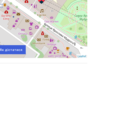
Як дістатися
Leaflet