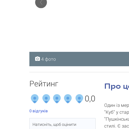
4 фото
4 фото
4 фото
4 фото
Рейтинг
Про ц
0,0
Один із ме
0
відгуків
"Куб" у ста
"Пушкінськ
Натисніть, щоб оцінити
стилі. Є з