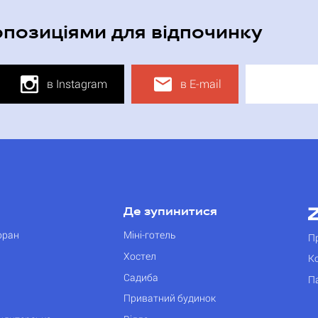
опозиціями для відпочинку
в Instagram
в E-mail
Де зупинитися
оран
Міні-готель
П
Хостел
К
Садиба
П
Приватний будинок