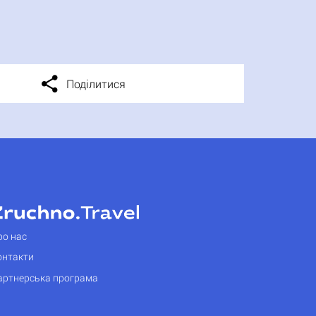
Поділитися
ро нас
онтакти
артнерська програма