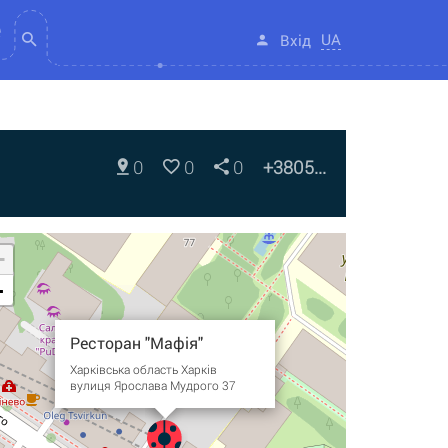
UA
Вхід
0
0
0
+3805...
+
-
Ресторан "Мафія"
Харківська область Харків
вулиця Ярослава Мудрого 37