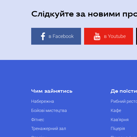
Слідкуйте за новими пр
в Facebook
в Youtube
Чим зайнятись
Де поїсти
Набережна
Рибний рест
Бойові мистецтва
Кафе
Фітнес
Кав’ярня
Тренажерний зал
Піцерія