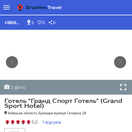
+3806...
0
0
0
3 фото
3 фото
3 фото
Готель "Гранд Спорт Готель" (Grand
Sport Hotel)
Київська область Бровари вулиця Гагаріна 28
5,0
1
відгуків
Готель "Гранд Спорт
Готель" (Grand Sport
Готель