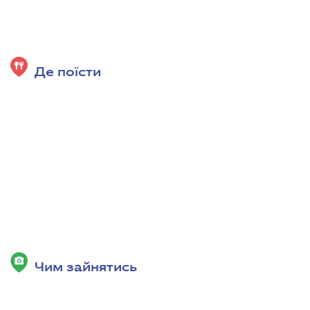
Де поїсти
Чим зайнятись