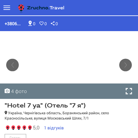
+3806...
0
0
0
4 фото
4 фото
4 фото
4 фото
"Hotel 7 ya" (Отель "7 я")
Україна, Чернігівська область, Борзнянський район, село
Красносільське, вулиця Московський Шлях, 7/1
5,0
1
відгуків
"Hotel 7 ya" (Отель "7 я")
Готель