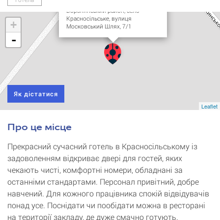
Україна, Чернігівська область,
Борзнянський район, село
Красносільське, вулиця
+
Московський Шлях, 7/1
-
Як дістатися
Leaflet
Про це місце
Прекрасний сучасний готель в Красносільському із
задоволенням відкриває двері для гостей, яких
чекають чисті, комфортні номери, обладнані за
останніми стандартами. Персонал привітний, добре
навчений. Для кожного працівника спокій відвідувачів
понад усе. Поснідати чи пообідати можна в ресторані
на території закладу, де дуже смачно готують.