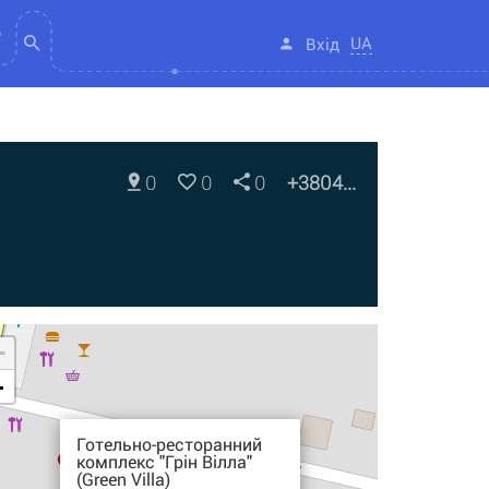
UA
Вхід
0
0
0
+3804...
+
-
Готельно-ресторанний
комплекс "Грін Вілла"
(Green Villa)