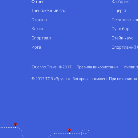
Фітнес
Кав’ярня
Тренажерний зал
Піцерія
Стадіон
Пекарня / к
Каток
Суші-бар
Спортзал
Стейк-хаус
Йога
Спортивний 
Zruchno.Travel © 2017
Правила використання
Умови 
© 2017 ТОВ «Зручно». Всі права захищені. При використан