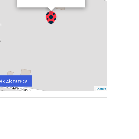
Як дістатися
Leaflet