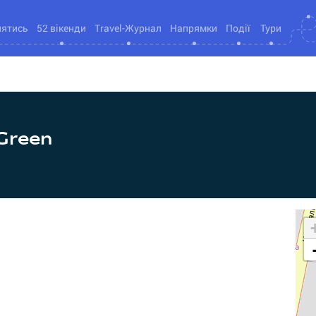
нятись
52 вікенди
Travel-Журнал
Напрямки
Події
Тури
(Green