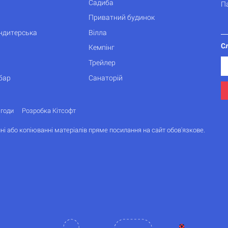
Садиба
П
Приватний будинок
ондитерська
Вілла
С
Кемпінг
Трейлер
бар
Санаторій
згоди
Розробка Кітсофт
ні або копіюванні матеріалів пряме посилання на сайт обов'язкове.