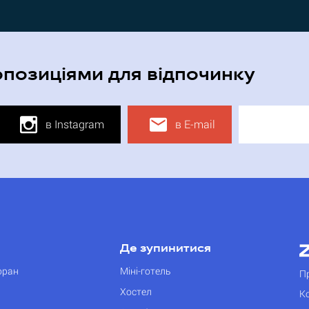
опозиціями для відпочинку
в Instagram
в E-mail
Де зупинитися
оран
Міні-готель
П
Хостел
К