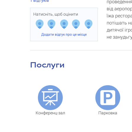
1
відгуків
проведення
від аеропо
Натисніть, щоб оцінити
їжа рестора
потішать н
дитячої ігр
Додати відгук про це місце
не занудьг
Послуги
Конференц-зал
Парковка