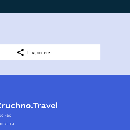
Поділитися
ро нас
онтакти