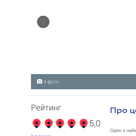
4 фото
4 фото
4 фото
4 фото
Рейтинг
Про ц
5,0
Один з най