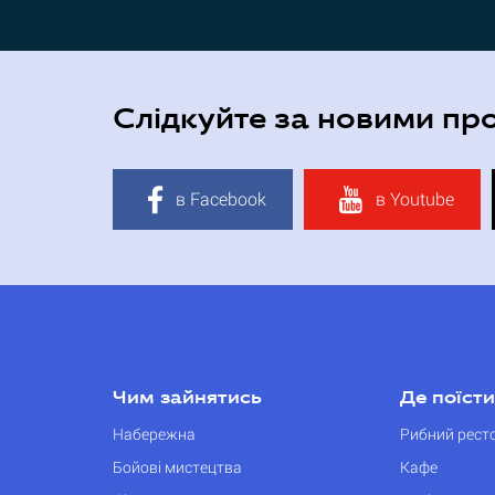
Слідкуйте за новими пр
в Facebook
в Youtube
Чим зайнятись
Де поїсти
Набережна
Рибний рест
Бойові мистецтва
Кафе