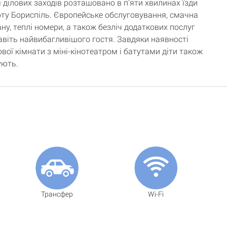
 ділових заходів розташовано в п’яти хвилинах їзди
рту Бориспіль. Європейське обслуговування, смачна
ну, теплі номери, а також безліч додаткових послуг
авіть найвибагливішого гостя. Завдяки наявності
ової кімнати з міні-кінотеатром і батутами діти також
ують.
Трансфер
Wi-Fi