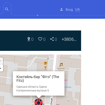
UA
Вхід
0
0
0
+3806...
+
-
Коктейль-бар "Фітз" (The
Fitz)
Одеська область Одеса
Катерининська вулиця 6