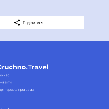
Поділитися
ро нас
онтакти
артнерська програма