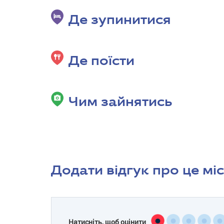
Де зупинитися
Де поїсти
Чим зайнятись
Додати відгук про це мі
Натисніть, щоб оцінити