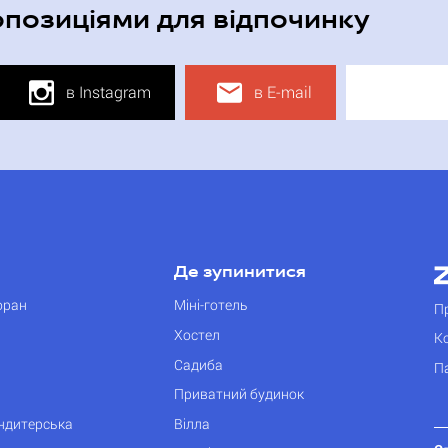
опозиціями для відпочинку
в Instagram
в E-mail
Де зупинитися
оран
Міні-готель
П
Хостел
К
Садиба
П
Приватний будинок
ондитерська
Вілла