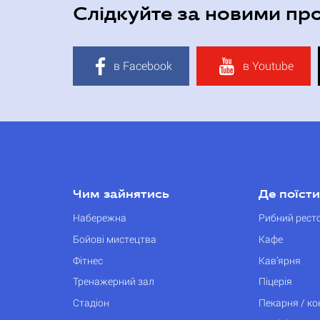
Слідкуйте за новими пр
в Facebook
в Youtube
Чим зайнятись
Де поїсти
Набережна
Рибний рест
Бойові мистецтва
Кафе
Фітнес
Кав’ярня
Тренажерний зал
Піцерія
Стадіон
Пекарня / к