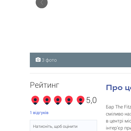
3 фото
3 фото
3 фото
Рейтинг
Про ц
5,0
Бар The Fit
1
відгуків
сміливо на
в центрі мі
Натисніть, щоб оцінити
інтер’єр пр