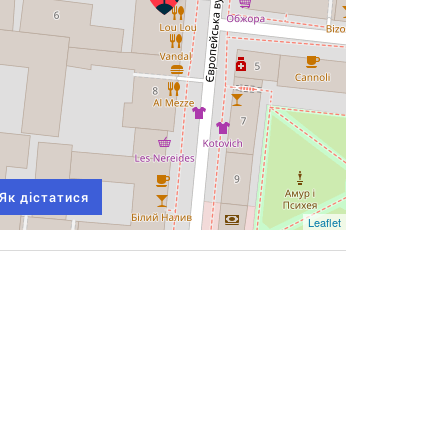
Як дістатися
Leaflet