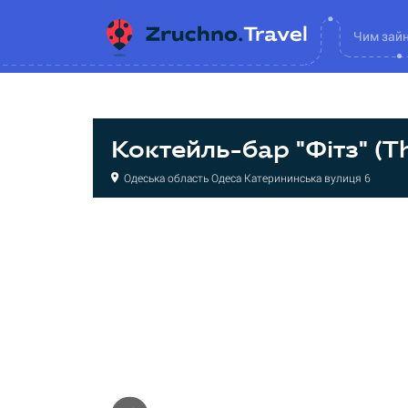
Чим зай
Коктейль-бар "Фітз" (Th
Одеська область Одеса Катерининська вулиця 6
Бар
Бар
Бар