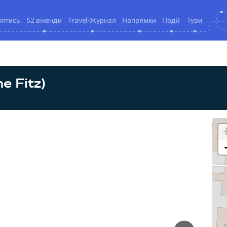
нятись
52 вікенди
Travel-Журнал
Напрямки
Події
Тури
e Fitz)