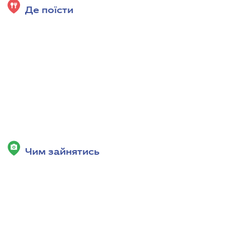
Де поїсти
Чим зайнятись