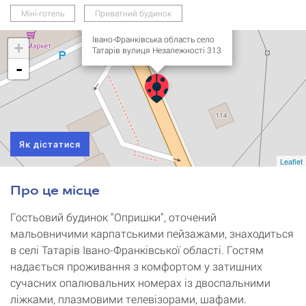
Гостьовий будинок
Міні-готель
Приватний будинок
"Опришки"
Івано-Франківська область село
+
Татарів вулиця Незалежності 313
-
Як дістатися
Leaflet
Про це місце
Гостьовий будинок "Опришки", оточений
мальовничими карпатськими пейзажами, знаходиться
в селі Татарів Івано-Франківської області. Гостям
надається проживання з комфортом у затишних
сучасних опалювальних номерах із двоспальними
ліжками, плазмовими телевізорами, шафами.