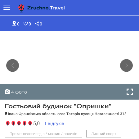
0
0
0
4 фото
4 фото
4 фото
4 фото
Гостьовий будинок "Опришки"
Івано-Франківська область село Татарів вулиця Незалежності 313
5,0
1
відгуків
Прокат велосипедів / машин / роликів
Лижний спорт