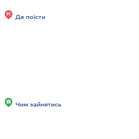
Де поїсти
Чим зайнятись