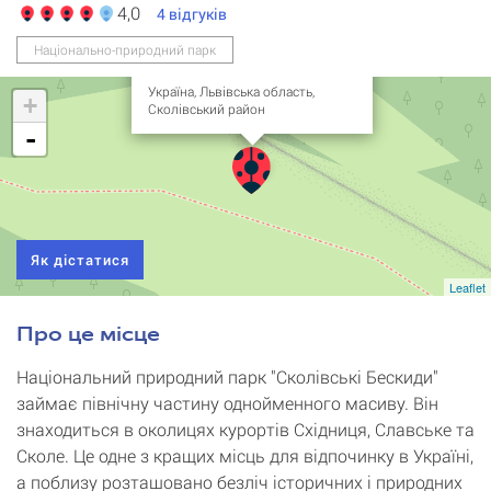
Сколівські Бескиди (тури
4,0
4
відгуків
від 400 грн)
Національний
Національно-природний парк
природний парк
Україна, Львівська область,
+
Сколівський район
-
Як дістатися
Leaflet
Про це місце
Національний природний парк "Сколівські Бескиди"
займає північну частину однойменного масиву. Він
знаходиться в околицях курортів Східниця, Славське та
Сколе. Це одне з кращих місць для відпочинку в Україні,
а поблизу розташовано безліч історичних і природних