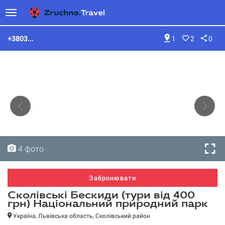
+3803...
1
2
0
4 фото
4 фото
4 фото
4 фото
Забронювати
Сколівські Бескиди (тури від 400
грн) Національний природний парк
Україна, Львівська область, Сколівський район