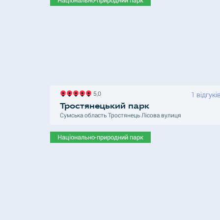
5,0
1 відгукі
Тростянецький парк
Сумська область Тростянець Лісова вулиця
Національно-природний парк