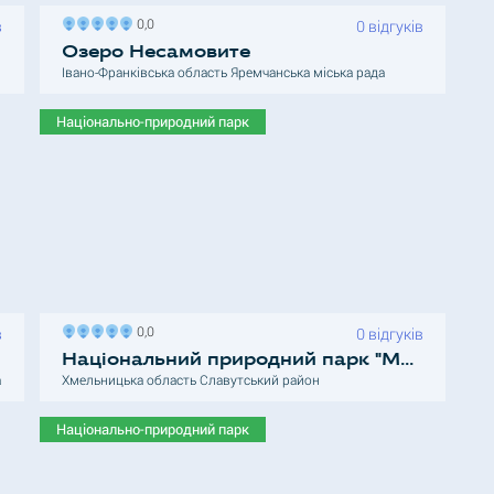
0,0
в
0 відгуків
Озеро Несамовите
Івано-Франківська область Яремчанська міська рада
Національно-природний парк
0,0
в
0 відгуків
Національний природний парк "Мале Полісся"
а
Хмельницька область Славутський район
Національно-природний парк