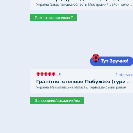
Україна, Закарпатська область, Міжгірський район, село Синевир
Пам’ятник археології
5,0
1 відгукі
Гранітно-степове Побужжя (тури від 2150 грн) регіонально-ландшафтний парк
Україна, Миколаївська область, Первомайський район
Заповідник/заказник/ліс