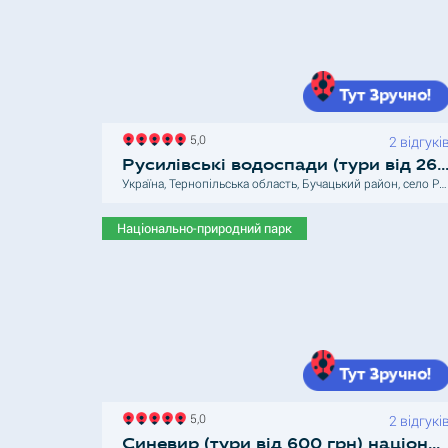
5,0
2 відгукі
Русилівські водоспади (тури від 26
Україна, Тернопільська область, Бучацький район, село Русилів
Національно-природний парк
5,0
2 відгукі
Синевир (тури від 600 грн) національний природний парк