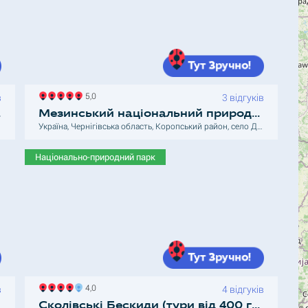
5,0
в
3 відгуків
50 грн)
Мезинський національний природний парк
Україна, Чернігівська область, Коропський район, село Деснянське
Національно-природний парк
4,0
в
4 відгуків
Сколівські Бескиди (тури від 400 грн) Національний природний парк