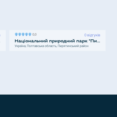
0,0
в
0 відгуків
ний парк
Національний природний парк "Пирятинський"
Україна, Полтавська область, Пирятинський район