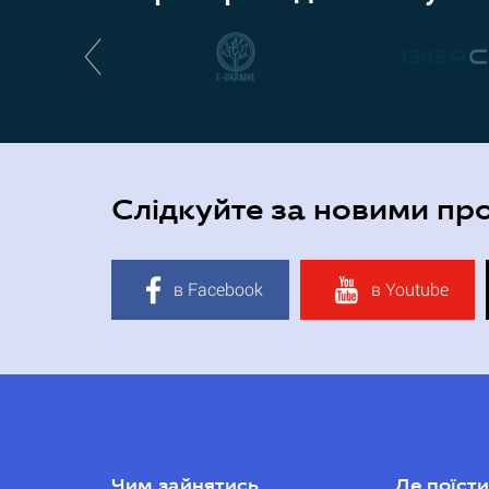
Слідкуйте за новими пр
в Facebook
в Youtube
Чим зайнятись
Де поїсти