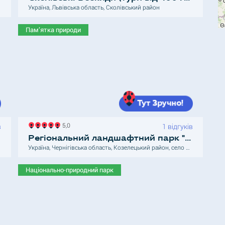
Україна, Львівська область, Сколівський район
Пам’ятка природи
5,0
в
1 відгуків
Регіональний ландшафтний парк "Міжрічинський"
Україна, Чернігівська область, Козелецький район, село Отрохи
Національно-природний парк