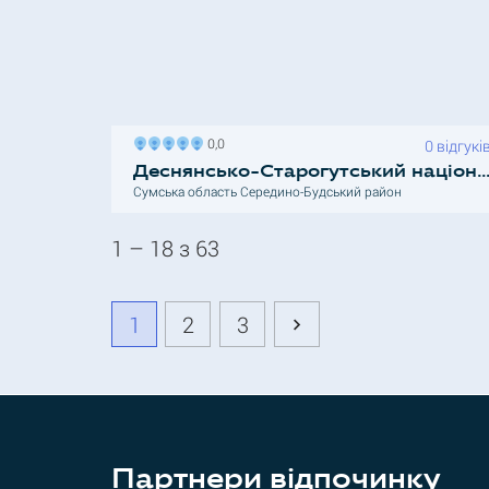
0,0
0 відгукі
Деснянсько-Старогутський національний природ
Сумська область Середино-Будський район
1 – 18 з 63
1
2
3
Партнери відпочинку