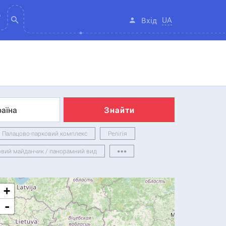
UA
Вхід
раїна
Знайти
Палацово-парковий комплекс
Релігія
овий майданчик / панорамний вид
+
-