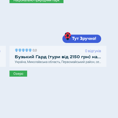
0,0
в
0 відгуків
Бузький Гард (тури від 2150 грн) національний природний парк
Україна, Миколаївська область, Первомайський район, село Мигія
Озеро