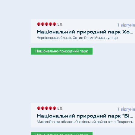
5,0
1 відгукі
Національний природний парк Хотинський
Чернівецька область Хотин Олімпійська вулиця
Національно-природний парк
5,0
1 відгукі
Національний природний парк "Білобережжя Святослава"
Миколаївська область Очаківський район село Пок
Національно-природний парк