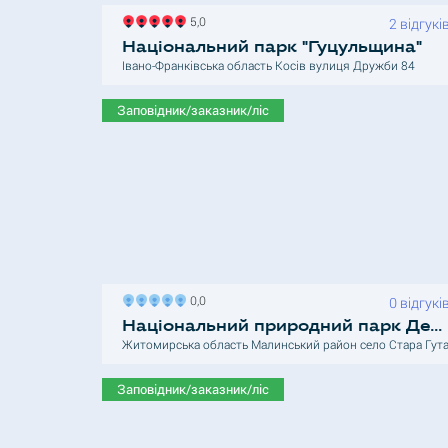
5,0
2 відгукі
Національний парк "Гуцульщина"
Івано-Франківська область Косів вулиця Дружби 84
Заповідник/заказник/ліс
0,0
0 відгукі
Національний природний парк Деснянський-Старогутський
Житомирська область Малинський район село Стара Гут
Заповідник/заказник/ліс