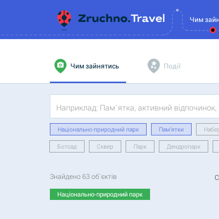
Чим зай
Чим зайнятись
Події
Національно-природний парк
Пам’ятки
Набе
Ботсад
Cквер
Парк
Дендропарк
Знайдено
63
об`єктів
С
Національно-природний парк