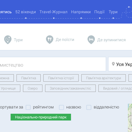
нятись
52 вікенди
Travel-Журнал
Напрямки
Події
Тури
Де поїсти
Тури
Де зупинитися
Уся Ук
режна
Пам’ятка
Пам'ятка історії
Пам’ятка архітектури
Урочище
Озеро
Заповідник/заказник/ліс
Видовий / огляд
рейтингом
назвою
віддаленістю
ортувати за
Національно-природний парк