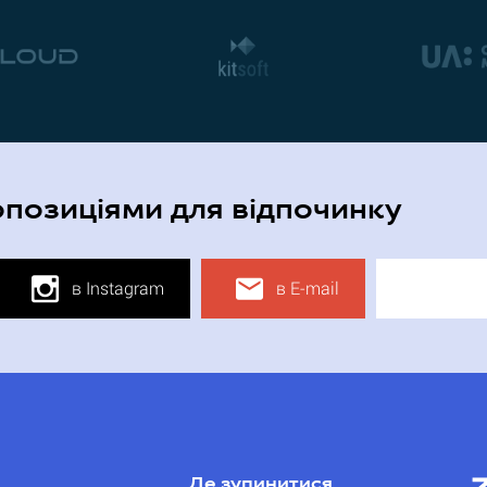
опозиціями для відпочинку
в Instagram
в E-mail
Де зупинитися