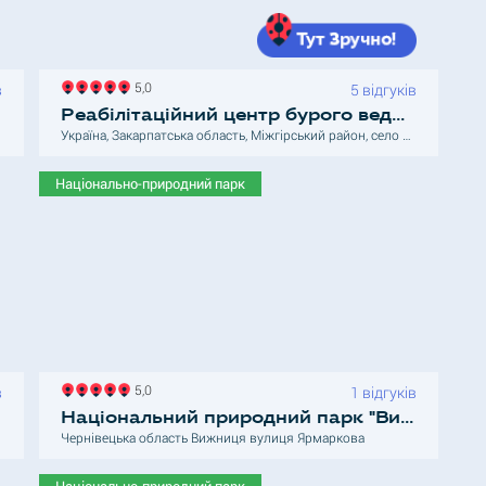
5,0
в
5 відгуків
Реабілітаційний центр бурого ведмедя (тури від 600 грн)
Україна, Закарпатська область, Міжгірський район, село Синевирська Поляна
Національно-природний парк
5,0
в
1 відгуків
Національний природний парк "Вижницький"
ровське
Чернівецька область Вижниця вулиця Ярмаркова
Національно-природний парк