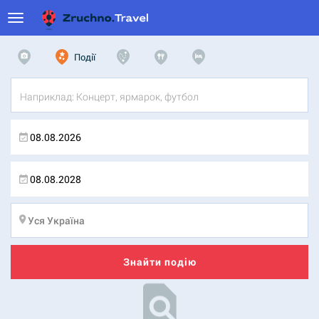
Події
Знайти подію