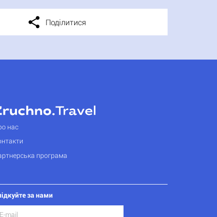
Поділитися
ро нас
онтакти
артнерська програма
лідкуйте за нами