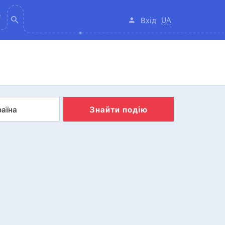
UA
Вхід
раїна
Знайти подію