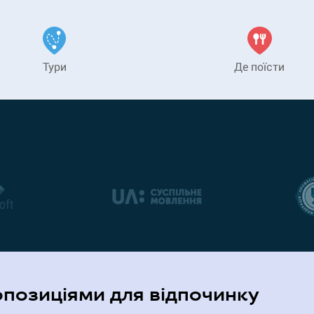
Тури
Де поїсти
опозиціями для відпочинку