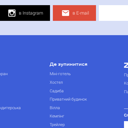
в Instagram
в E-mail
Де зупинитися
оран
Міні-готель
П
Хостел
К
Садиба
П
Приватний будинок
ондитерська
Вілла
С
Кемпінг
Трейлер