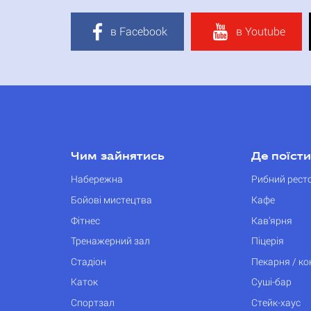
в Facebook
в Youtube
Чим зайнятись
Де поїсти
Набережна
Рибний рест
Бойові мистецтва
Кафе
Фітнес
Кав’ярня
Тренажерний зал
Піцерія
Стадіон
Пекарня / к
Каток
Суші-бар
Спортзал
Стейк-хаус