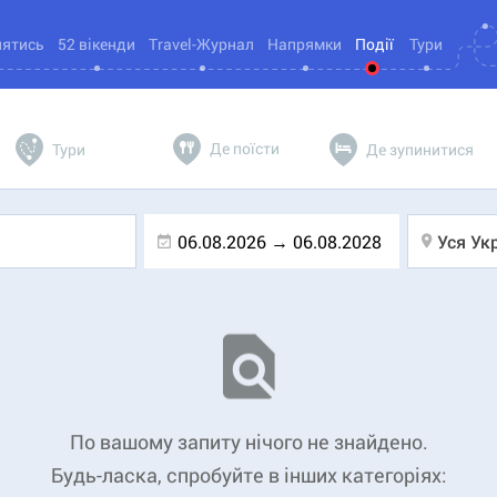
нятись
52 вікенди
Travel-Журнал
Напрямки
Події
Тури
Де поїсти
Тури
Де зупинитися
Уся Ук
По вашому запиту нічого не знайдено.
Будь-ласка, спробуйте в інших категоріях: