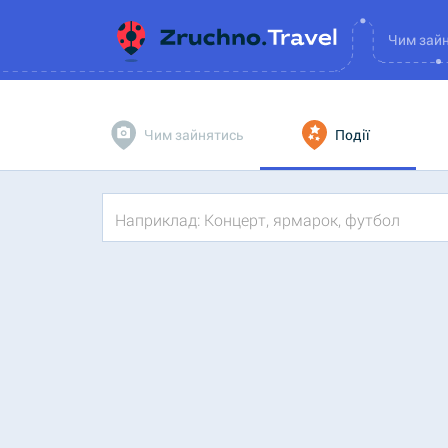
Чим зай
Чим зайнятись
Події