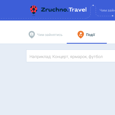
Чим зай
Чим зайнятись
Події