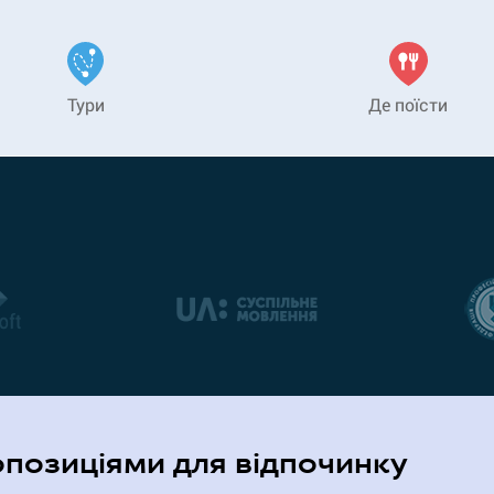
Тури
Де поїсти
опозиціями для відпочинку