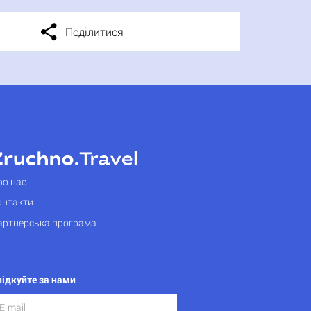
Поділитися
ро нас
онтакти
артнерська програма
лідкуйте за нами