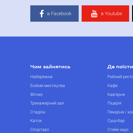
в Facebook
в Youtube
Чим зайнятись
Де поїсти
Набережна
Рибний рест
Бойові мистецтва
Кафе
Фітнес
Кав’ярня
Тренажерний зал
Піцерія
Стадіон
Пекарня / к
Каток
Суші-бар
Спортзал
Стейк-хаус