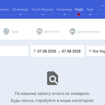
нятись
52 вікенди
Travel-Журнал
Напрямки
Події
Тури
Де поїсти
Тури
Де зупинитися
Уся Ук
По вашому запиту нічого не знайдено.
Будь-ласка, спробуйте в інших категоріях: