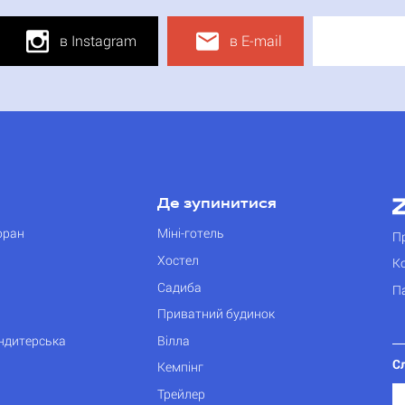
в Instagram
в E-mail
Де зупинитися
оран
Міні-готель
П
Хостел
К
Садиба
П
Приватний будинок
ондитерська
Вілла
С
Кемпінг
Трейлер