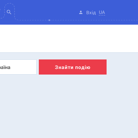
UA
Вхід
раїна
Знайти подію