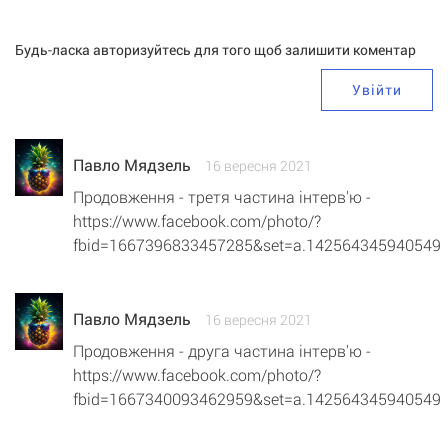
Будь-ласка авторизуйтесь для того щоб залишити коментар
Увійти
Павло Мядзель
16 вересня 2021
Продовження - третя частина інтерв'ю -
https://www.facebook.com/photo/?
fbid=1667396833457285&set=a.142564345940549
Павло Мядзель
16 вересня 2021
Продовження - друга частина інтерв'ю -
https://www.facebook.com/photo/?
fbid=1667340093462959&set=a.142564345940549