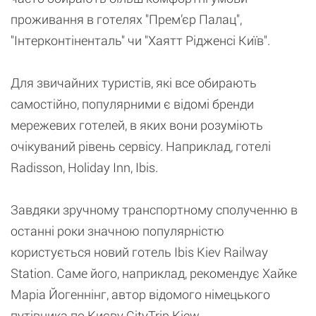
проживання в готелях "Прем’єр Палац",
"Інтерконтіненталь" чи "Хаятт Рідженсі Київ".
Для звичайних туристів, які все обирають
самостійно, популярними є відомі бренди
мережевих готелей, в яких вони розуміють
очікуваний рівень сервісу. Наприклад, готелі
Radisson, Holiday Inn, Ibis.
Завдяки зручному транспортному сполученню в
останні роки значною популярністю
користується новий готель Ibis Kiev Railway
Station. Саме його, наприклад, рекомендує Хайке
Маріа Йогеннінг, автор відомого німецького
путівника по Києву CityTrip Kiew.