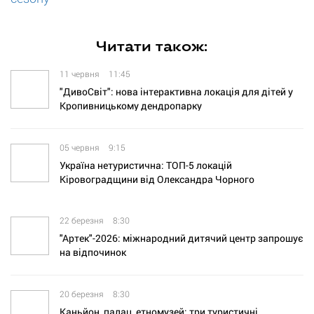
Читати також:
11 червня
11:45
"ДивоСвіт": нова інтерактивна локація для дітей у
Кропивницькому дендропарку
05 червня
9:15
Україна нетуристична: ТОП-5 локацій
Кіровоградщини від Олександра Чорного
22 березня
8:30
"Артек"-2026: міжнародний дитячий центр запрошує
на відпочинок
20 березня
8:30
Каньйон, палац, етномузей: три туристичні