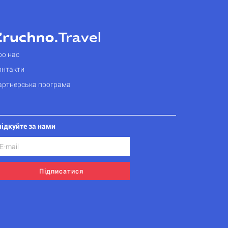
ро нас
онтакти
артнерська програма
лідкуйте за нами
Підписатися