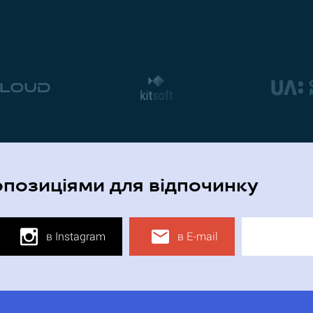
опозиціями для відпочинку
в Instagram
в E-mail