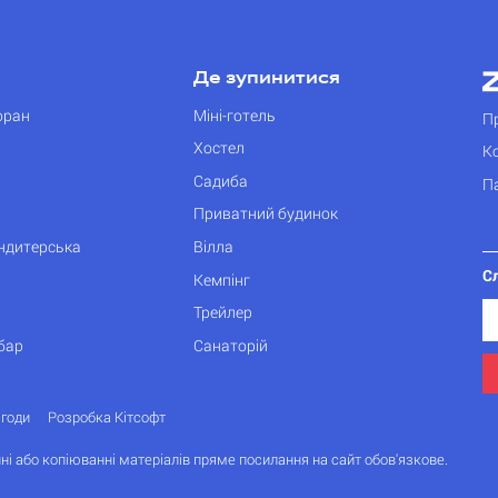
Де зупинитися
оран
Міні-готель
П
Хостел
К
Садиба
П
Приватний будинок
ондитерська
Вілла
С
Кемпінг
Трейлер
бар
Санаторій
згоди
Розробка Кітсофт
ні або копіюванні матеріалів пряме посилання на сайт обов'язкове.