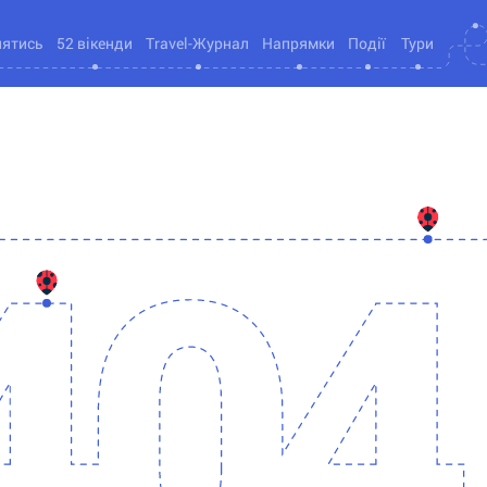
нятись
52 вікенди
Travel-Журнал
Напрямки
Події
Тури