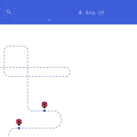
UA
Вхід