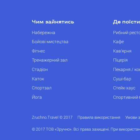
Чим зайнятись
Де поїсти
Набережна
Рибний рест
Бойові мистецтва
Кафе
Фітнес
Кав’ярня
Тренажерний зал
Піцерія
Стадіон
Пекарня / к
Каток
Суші-бар
Спортзал
Стейк-хаус
Йога
Спортивний 
Zruchno.Travel © 2017
Правила використання
Умови 
© 2017 ТОВ «Зручно». Всі права захищені. При використан