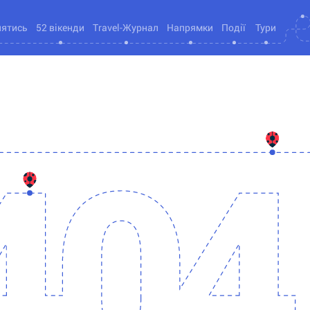
нятись
52 вікенди
Travel-Журнал
Напрямки
Події
Тури