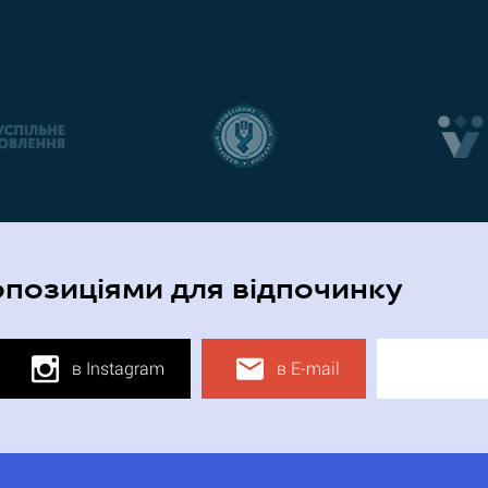
опозиціями для відпочинку
в Instagram
в E-mail