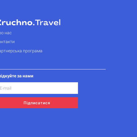
ро нас
онтакти
артнерська програма
лідкуйте за нами
Підписатися