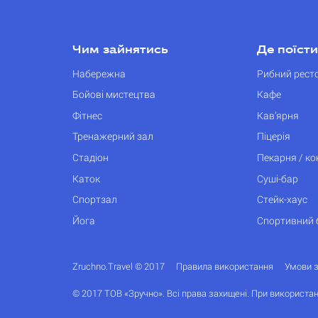
Чим зайнятись
Де поїсти
Набережна
Рибний рест
Бойові мистецтва
Кафе
Фітнес
Кав’ярня
Тренажерний зал
Піцерія
Стадіон
Пекарня / к
Каток
Суші-бар
Спортзал
Стейк-хаус
Йога
Спортивний 
Zruchno.Travel © 2017
Правила використання
Умови 
© 2017 ТОВ «Зручно». Всі права захищені. При використан