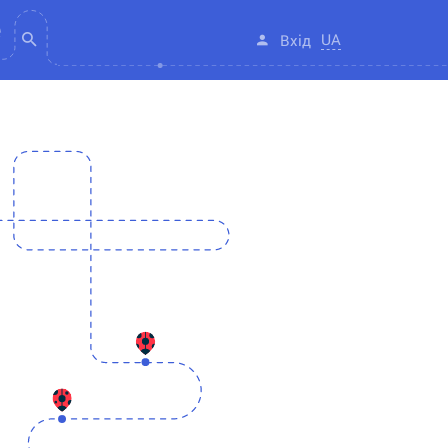
UA
Вхід