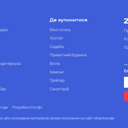
Де зупинитися
оран
Міні-готель
П
Хостел
К
Садиба
П
Приватний будинок
ондитерська
Вілла
С
Кемпінг
Трейлер
бар
Санаторій
згоди
Розробка Кітсофт
ні або копіюванні матеріалів пряме посилання на сайт обов'язкове.