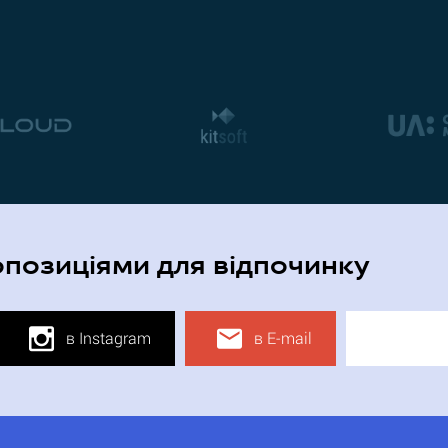
опозиціями для відпочинку
в Instagram
в E-mail