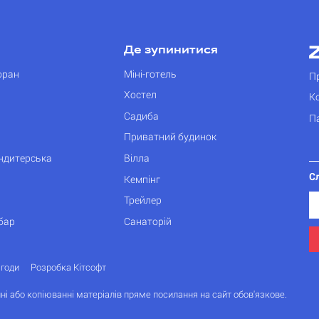
Де зупинитися
оран
Міні-готель
П
Хостел
К
Садиба
П
Приватний будинок
ондитерська
Вілла
С
Кемпінг
Трейлер
бар
Санаторій
згоди
Розробка Кітсофт
ні або копіюванні матеріалів пряме посилання на сайт обов'язкове.