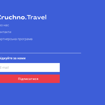
ро нас
онтакти
артнерська програма
лідкуйте за нами
Підписатися