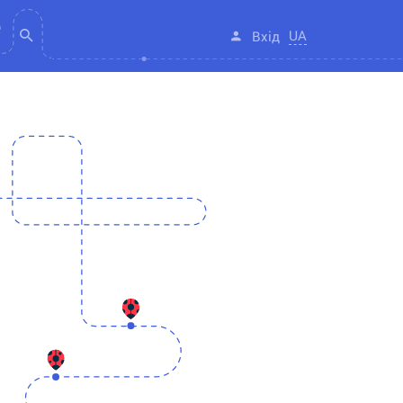
UA
Вхід