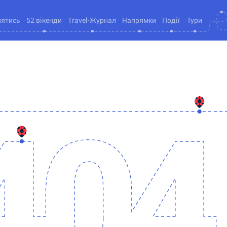
нятись
52 вікенди
Travel-Журнал
Напрямки
Події
Тури