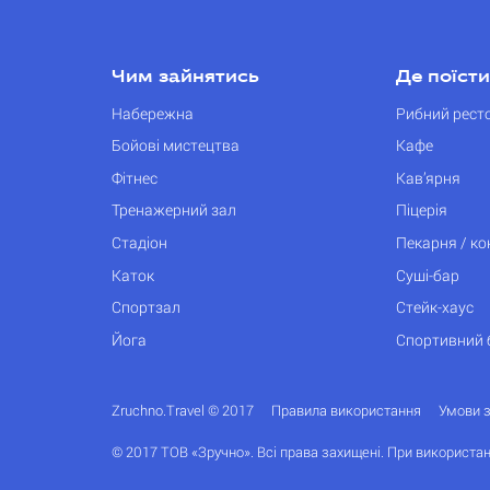
Чим зайнятись
Де поїсти
Набережна
Рибний рест
Бойові мистецтва
Кафе
Фітнес
Кав’ярня
Тренажерний зал
Піцерія
Стадіон
Пекарня / к
Каток
Суші-бар
Спортзал
Стейк-хаус
Йога
Спортивний 
Zruchno.Travel © 2017
Правила використання
Умови 
© 2017 ТОВ «Зручно». Всі права захищені. При використан