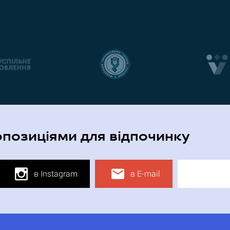
опозиціями для відпочинку
в Instagram
в E-mail