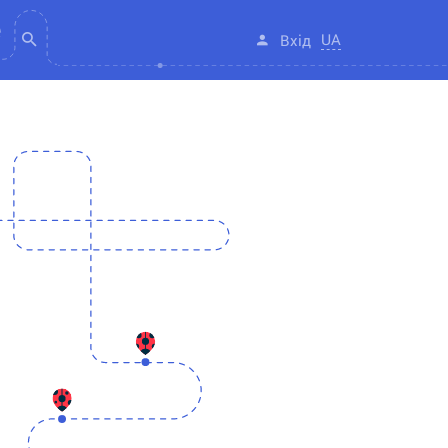
UA
Вхід