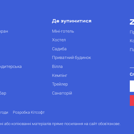
Де зупинитися
оран
Міні-готель
П
Хостел
К
Садиба
П
Приватний будинок
ондитерська
Вілла
С
Кемпінг
Трейлер
бар
Санаторій
згоди
Розробка Кітсофт
ні або копіюванні матеріалів пряме посилання на сайт обов'язкове.