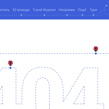
нятись
52 вікенди
Travel-Журнал
Напрямки
Події
Тури