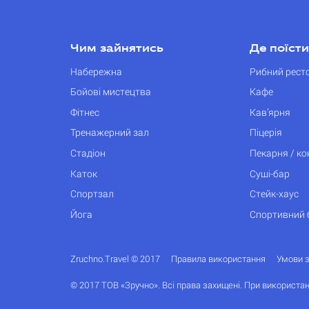
Чим зайнятись
Де поїсти
Набережна
Рибний рест
Бойові мистецтва
Кафе
Фітнес
Кав’ярня
Тренажерний зал
Піцерія
Стадіон
Пекарня / к
Каток
Суші-бар
Спортзал
Стейк-хаус
Йога
Спортивний 
Zruchno.Travel © 2017
Правила використання
Умови 
© 2017 ТОВ «Зручно». Всі права захищені. При використан