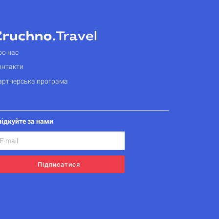
ро нас
онтакти
артнерська програма
лідкуйте за нами
Підписатися